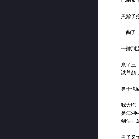
已制服
黑鬍子
「夠了
一聽到
來了三
識尊顏
男子也
我大吃
是江湖
劍法」
男子又