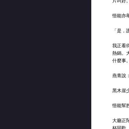
片叫好
悟能亦
「是，
我正看
熱鍋。
什麼事
燕青說
黑木崖
悟能幫
大廳正
杯同歡