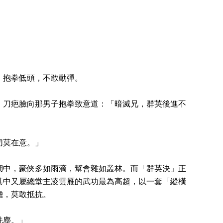
，抱拳低頭，不敢動彈。
。刀疤臉向那男子抱拳致意道：「暗滅兄，群英後進不
切莫在意。」
湖中，豪俠多如雨滴，幫會雜如叢林。而「群英決」正
其中又屬總堂主凌雲雁的武功最為高超，以一套「縱橫
膽，莫敢抵抗。
洗塵。」