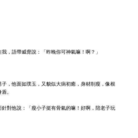
住我，語帶威脅說：「昨晚你可神氣嘛！啊？」
男子，他面如璞玉，又貌似大病初癒，身材削瘦，像根
身盾。
而針對他說：「瘦小子挺有骨氣的嘛！好啊，陪老子玩