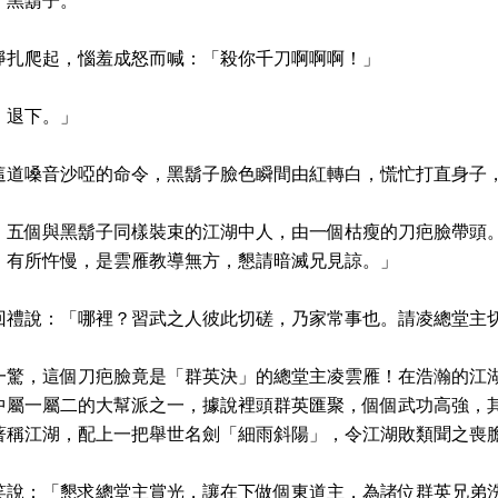
了黑鬍子。
掙扎爬起，惱羞成怒而喊：「殺你千刀啊啊啊！」
，退下。」
這道嗓音沙啞的命令，黑鬍子臉色瞬間由紅轉白，慌忙打直身子
、五個與黑鬍子同樣裝束的江湖中人，由一個枯瘦的刀疤臉帶頭
，有所忤慢，是雲雁教導無方，懇請暗滅兄見諒。」
回禮說：「哪裡？習武之人彼此切磋，乃家常事也。請凌總堂主
一驚，這個刀疤臉竟是「群英決」的總堂主凌雲雁！在浩瀚的江
中屬一屬二的大幫派之一，據說裡頭群英匯聚，個個武功高強，
著稱江湖，配上一把舉世名劍「細雨斜陽」，令江湖敗類聞之喪
笑說：「懇求總堂主賞光，讓在下做個東道主，為諸位群英兄弟