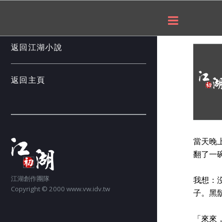
___
返回江湖小說
返回主頁
當天晚
翻了一
江湖創作團隊
我想：
Copyright © 2000 www.vw.idv.tw
子。黑
「來來