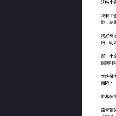
這時小
我聽了
戰，結
我好奇
碗，朗
那一小
個樂呵
大俠盛
頭問：
胖和尚
燕青苦