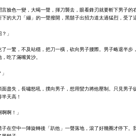
聞言臉色一變，大暍一聲，揮刀襲去，眼看鋒刃就要斬下男子的
斬下的大刀「繃」的一聲撥開，黑鬍子出招力道太過猛烈，受了
招？」
吃了一驚，不及站穩，把刀一橫，砍向男子腰際。男子略退半步
地，吃了滿嘴黃沙。
？」
顏面盡失，長嘯怒吼，撲向男子，想用蠻力將他壓制。只見男子
得半天高！
啊啊啊！」
鬍子在空中一陣旋轉後「趴他」一聲落地，滾了好幾圈才停下。