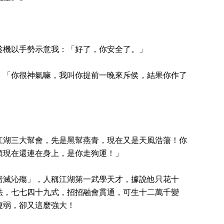
趁機以手勢示意我：「好了，你安全了。」
：「你很神氣嘛，我叫你提前一晚來斥侯，結果你作了
江湖三大幫會，先是黑幫燕青，現在又是天風浩蕩！你
頭現在還連在身上，是你走狗運！」
暗滅沁殤」，人稱江湖第一武學天才，據說他只花十
法，七七四十九式，招招融會貫通，可生十二萬千變
瘦弱，卻又這麼強大！