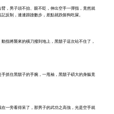
右臂，男子頭不抬、眼不眨，伸出空手一彈指，竟然就
這記反制，連連踉蹌數步，差點就跌個狗吃屎。
，動指將襲來的橫刀撥到地上，黑鬍子這次站不住了，
徒手抓住黑鬍子的手腕，一甩袖，黑鬍子碩大的身軀竟
我在一旁看得呆了，那男子的武功之高強，光是空手就