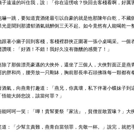
癩子遠遠的叫住我，說：「你在這愣啥？快回去客棧看啊，好厲
也嚇一跳，要知道賣酒佬最引以自豪的就是他那陳年白乾，不藏
果光是聞到那濃郁酒氣就醉倒三天不起。如今竟然有人能喝乾一
地跟著小癩子回到客棧，客棧裡群俠正圍著一張小桌喝采。一個
聲讚嘆：「好酒！不錯！我好久沒有微醺的感覺了！」
桌除了那個漂亮豪邁的大俠外，還坐了三個人，大俠對面正是燕
呵的胖和尚，腰旁放一只剛缽，胸前那長串石頭佛珠每一顆都有
著酒氣，向燕青打趣道：「燕兄，你真壞，私下伴著小蝶妹子到
「悟能大師您說，該當何罪？」
悟能呵呵一笑：「嘩！貴幫要祭『家法』，貧僧豈敢置喙？」大
笑道：「少幫主責難，燕青自當領罪，先敬一杯。」說完，就把