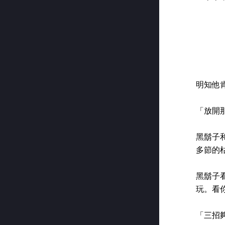
明知他
「放開
黑鬍子
多節的
黑鬍子
玩。看
「三招