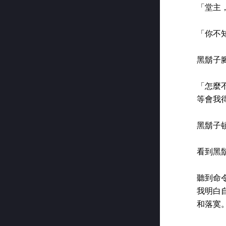
「堂主
「你不
黑鬍子
「怎麼
等會我
黑鬍子
看到黑
聽到命
我明白
和落寞