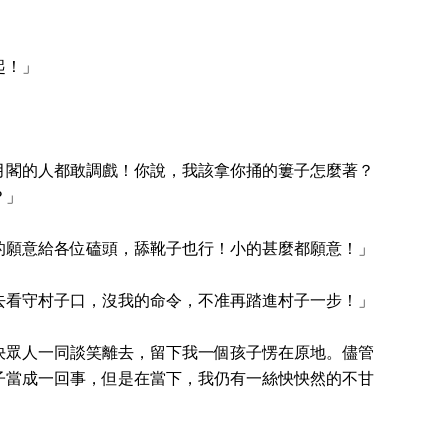
起！」
月閣的人都敢調戲！你說，我該拿你捅的簍子怎麼著？
？」
的願意給各位磕頭，舔靴子也行！小的甚麼都願意！」
去看守村子口，沒我的命令，不准再踏進村子一步！」
決眾人一同談笑離去，留下我一個孩子愣在原地。儘管
子當成一回事，但是在當下，我仍有一絲怏怏然的不甘