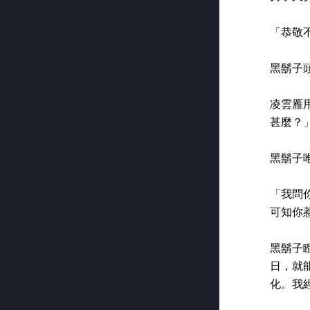
「恭敬
黑鬍子
凌雲雁
甚麼？
黑鬍子
「我問
可知你
黑鬍子
日，就
化。我