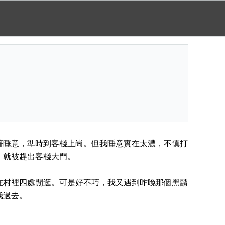
著睡意，準時到客棧上崗。但我睡意實在太濃，不慎打
，就被趕出客棧大門。
在村裡四處閒逛。可是好不巧，我又遇到昨晚那個黑鬍
我過去。