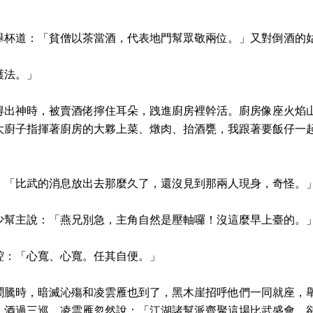
。
舉杯道：「貧僧以茶當酒，代表地門幫眾敬兩位。」又對倒酒的
護法。」
得出神時，被賣酒佬擰住耳朵，跩進廚房裡幹活。廚房像座火焰
大廚子指揮著廚房的大夥上菜、燉肉、抬酒甕，我跟著要飯仔一
。
：「比武的消息放出去那麼久了，還沒見到那兩人現身，奇怪。
少幫主說：「燕兄別急，主角自然是壓軸囉！沒這麼早上臺的。
腔：「心寬、心寬。任其自便。」
鬧騰時，暗滅沁殤和凌雲雁也到了，黑木崖招呼他們一同就座，
，酒過三巡，凌雲雁忽然說：「江湖諸幫派齊聚這場比武盛會，