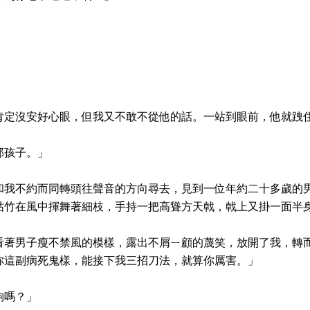
肯定沒安好心眼，但我又不敢不從他的話。一站到眼前，他就跩
那孩子。」
和我不約而同轉頭往聲音的方向尋去，見到一位年約二十多歲的
枯竹在風中揮舞著細枝，手持一把高聳方天戟，戟上又掛一面半
看著男子瘦不禁風的模樣，露出不屑ㄧ顧的蔑笑，放開了我，轉
你這副病死鬼樣，能接下我三招刀法，就算你厲害。」
夠嗎？」