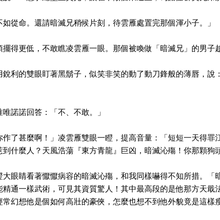
不如從命。還請暗滅兄稍候片刻，待雲雁處置完那個渾小子。」
頭擺得更低，不敢瞧凌雲雁一眼。那個被喚做「暗滅兄」的男子
用銳利的雙眼盯著黑鬍子，似笑非笑的動了動刀鋒般的薄唇，說
」
唯唯諾諾回答：「不、不敢。」
你作了甚麼啊！」凌雲雁雙眼一瞪，提高音量：「短短一天得罪
惹到什麼人？天風浩蕩『東方青龍』巨凶，暗滅沁殤！你那顆狗
瞪大眼睛看著懨懨病容的暗滅沁殤，和我同樣嚇得不知所措。「
能精通一樣武術，可見其資質驚人！其中最高段的是他那方天戢
經常幻想他是個如何高壯的豪俠，怎麼也想不到他外貌竟是這樣