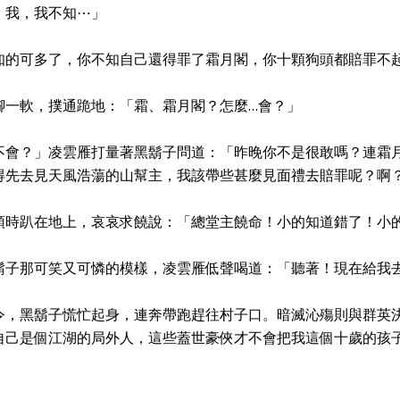
，我，我不知⋯」
知的可多了，你不知自己還得罪了霜月閣，你十顆狗頭都賠罪不
腳一軟，撲通跪地：「霜、霜月閣？怎麼…會？」
不會？」凌雲雁打量著黑鬍子問道：「昨晚你不是很敢嗎？連霜
得先去見天風浩蕩的山幫主，我該帶些甚麼見面禮去賠罪呢？啊
頓時趴在地上，哀哀求饒說：「總堂主饒命！小的知道錯了！小
鬍子那可笑又可憐的模樣，凌雲雁低聲喝道：「聽著！現在給我
令，黑鬍子慌忙起身，連奔帶跑趕往村子口。暗滅沁殤則與群英
自己是個江湖的局外人，這些蓋世豪俠才不會把我這個十歲的孩
。