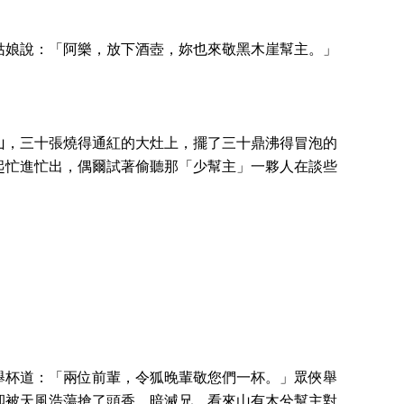
姑娘說：「阿樂，放下酒壺，妳也來敬黑木崖幫主。」
山，三十張燒得通紅的大灶上，擺了三十鼎沸得冒泡的
起忙進忙出，偶爾試著偷聽那「少幫主」一夥人在談些
」
」
舉杯道：「兩位前輩，令狐晚輩敬您們一杯。」眾俠舉
卻被天風浩蕩搶了頭香。暗滅兄，看來山有木兮幫主對