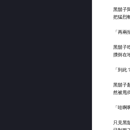
黑鬍子
把猛烈
「再兩
黑鬍子
撲倒在
「到此
黑鬍子
然被甩
「哇啊
只見黑