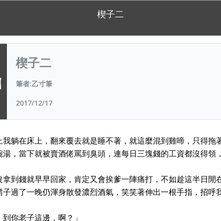
楔子二
楔子二
筆者:乙寸筆
2017/12/17
上我躺在床上，翻來覆去就是睡不著，就這麼混到雞啼，只得拖
碗湯，當下就被賣酒佬罵到臭頭，連每日三塊錢的工資都沒得領
沒拿到錢就早早回家，肯定又會挨爹一陣痛打，不如趁這半日閒
鬍子過了一晚仍渾身散發濃烈酒氣，笑笑著伸出一根手指，招呼
，到你老子這邊，啊？」