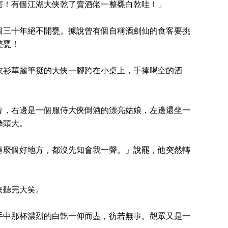
害！有個江湖大俠乾了賣酒佬一整甕白乾哇！」
個三十年絕不開甕。據說曾有個自稱酒劍仙的食客要挑
整甕！
衣衫華麗筆挺的大俠一腳跨在小桌上，手捧喝空的酒
青，右邊是一個服侍大俠倒酒的漂亮姑娘，左邊還坐一
拳頭大。
這麼個好地方，都沒先知會我一聲。」說罷，他突然轉
俠聽完大笑。
手中那杯濃烈的白亁一仰而盡，彷若無事。觀眾又是一