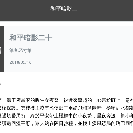
和平暗影二十
和平暗影二十
筆者:乙寸筆
2018/09/18
伴
節，溫王府當家的親生女夜繁，被近來竄起的一心宗給盯上，意
雲樓保護。雲樓樓主凌雲雁便派了雨紛飛和項陽軒，祕密到水都
經過幾番周折，終於平安帶上襁褓中的小夜繁，星夜奔波，於小
繁護送回溫王府，眾人約在隔日啓程，並找上疾風鏢局的珞巴同