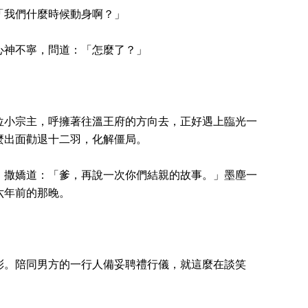
「我們什麼時候動身啊？」
心神不寧，問道：「怎麼了？」
位小宗主，呼擁著往溫王府的方向去，正好遇上臨光一
麼出面勸退十二羽，化解僵局。
，撒嬌道：「爹，再說一次你們結親的故事。」墨塵一
六年前的那晚。
彩。陪同男方的一行人備妥聘禮行儀，就這麼在談笑