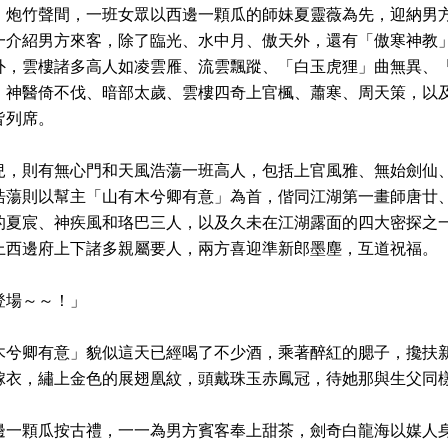
，炮竹聲間，一班女眾以西邊一顆瓜的師妹夏靈薇為先，迎納男
一介紹男方來客，除了臨光、水中月、傲天外，還有「傲寒神教
外，雲樓諸多高人如凌雲雁、流雲飄蹤、「白玉虎狸」曲無異、
、神醫倚不伐、暗部太歲、雲樓四奇上官楓、蕭寒、周天策，以
皆列席。
兒，則有無心門和天風浩蕩一班高人，包括上官風雅、無始劍仙
浩蕩則以幫主「山有木兮卿有意」為首，偕同江湖第一畫師唐廿
的夏宸、神疾風和珞巴三人，以及久未在江湖露面的四大密探之
上西邊府上下諸多親屬要人，兩方喜迎準新郎墨塵，互道祝福。
登場～～！」
木兮卿有意」貌似這天已經喝了不少酒，乘著醉紅的腮子，攙扶
嫁衣，繡上金色的展翅凰紋，頭戴珠玉赤鳳冠，待她那與生父同
邊一顆瓜按古禮，一一為男方賓客奉上甜茶，劍奇白龍海以媒人