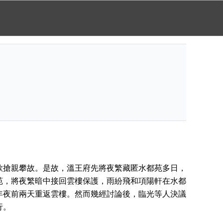
欲搶親攀故。是故，溫王府先將夜繁藏匿水都苑多日，
苑，將夜繁暗中接回雲樓保護，雨紛飛和項陽軒在水都
年夜前兩天重返雲樓。然而幾經討論後，臨光等人決議
行。