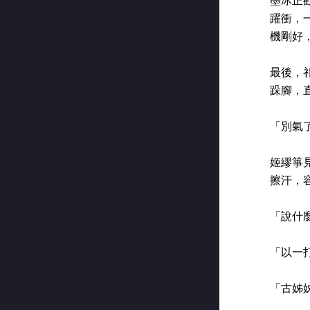
墨冰正
躍衝，
機剛好
最後，
跺腳，直
「別氣
姬繆箏
擦汗，
「說什
「以一
「古姊