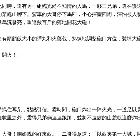
此同時，還有另一組臨光尚不知情的人馬，一夥三兄弟，選在護
的某處山腳下。駕車的大哥停下馬匹，小心探望四周，深怕被人
具烏沉發亮，重達數百斤的落地開花大砲！
出有頭顱般大小的彈丸和火藥包，熟練地調整砲口方位，裝填大
，開火！」
手摀住耳朵，點燃引信。霎時間，砲口炸出一陣火光，一道足以
達數里之外，震得兄弟倆連連踉蹌，並將不遠處的山麓就這麼炸
！大哥！咱娘親的好東西。」二哥得意道：「以西夷第一大城，