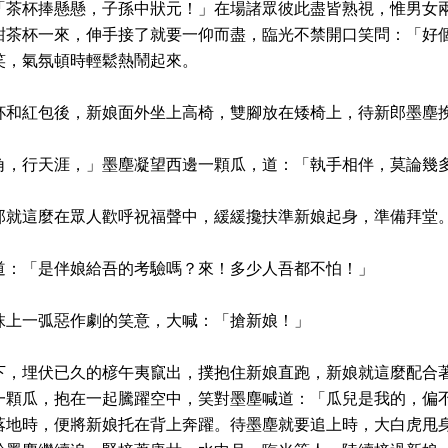
「茶杯捧懸懸，子孫中狀元！」在場諸眾彼此盡皆熟視，惟男女
甜茶杯一來，伸手接了就要一仰而盡，臨光不禁開口笑問：「好
笑，氣氛頓時輕鬆熱鬧起來。
杯和紅包後，新娘面外坐上高椅，雙腳放在矮椅上，待新郎墨塵
角，行天涯，」墨塵凝望西邊一顆瓜，道：「執手相伴，莫論幾
郎就這麼在眾人歡呼祝福聲中，緩緩攙扶準新娘起身，準備拜堂
道：「是伴娘給吾的考驗嗎？來！多少人吾都不怕！」
抹上一弧惡作劇的笑意，大喊：「搶新娘！」
下，埋伏已久的楌午夷竄出，撲抱住新娘直跑，新娘就這麼配合
一顆瓜，抱在一起騰躍空中，笑對墨塵喊道：「瓜兒是我的，偏
落地時，便將新娘托在背上奔躍。待墨塵就要追上時，大白虎甩