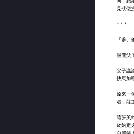
向，跑
見狀便
* * *
「爹、
墨塵父
父子議
快馬加
原來一
者，莊
這張英
於約定
白髮髻