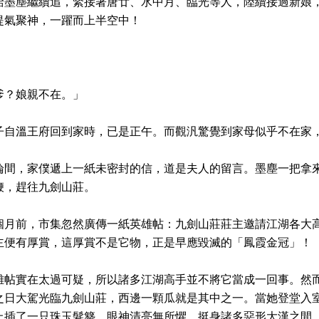
給墨塵繼續追，緊接著唐廿、水中月、臨光等人，陸續接過新娘
提氣聚神，一躍而上半空中！
爹？娘親不在。」
子自溫王府回到家時，已是正午。而觀汎驚覺到家母似乎不在家
論間，家僕遞上一紙未密封的信，道是夫人的留言。墨塵一把拿
鞭，趕往九劍山莊。
個月前，市集忽然廣傳一紙英雄帖：九劍山莊莊主邀請江湖各大
主便有厚賞，這厚賞不是它物，正是早應毀滅的「鳳霞金冠」！
雄帖實在太過可疑，所以諸多江湖高手並不將它當成一回事。然
之日大駕光臨九劍山莊，西邊一顆瓜就是其中之一。當她登堂入
上插了一只珠玉髮簪，眼神清亮無所懼。挺身諸多惡形大漢之間