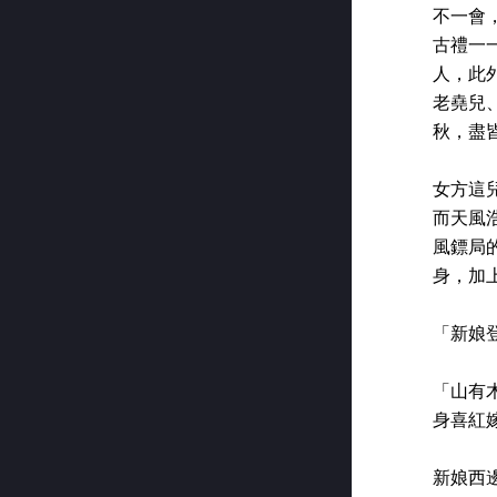
不一會
古禮一
人，此
老堯兒
秋，盡
女方這
而天風
風鏢局
身，加
「新娘
「山有
身喜紅
新娘西