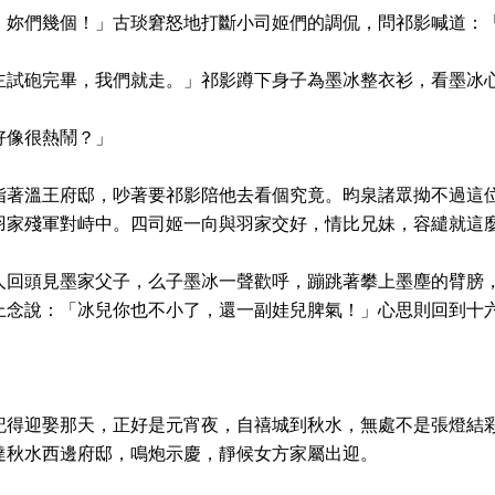
！妳們幾個！」古琰窘怒地打斷小司姬們的調侃，問祁影喊道：
主試砲完畢，我們就走。」祁影蹲下身子為墨冰整衣衫，看墨冰
好像很熱鬧？」
指著溫王府邸，吵著要祁影陪他去看個究竟。昀泉諸眾拗不過這
羽家殘軍對峙中。四司姬一向與羽家交好，情比兄妹，容繾就這
人回頭見墨家父子，么子墨冰一聲歡呼，蹦跳著攀上墨塵的臂膀
上念說：「冰兒你也不小了，還一副娃兒脾氣！」心思則回到十
記得迎娶那天，正好是元宵夜，自禧城到秋水，無處不是張燈結
達秋水西邊府邸，鳴炮示慶，靜候女方家屬出迎。