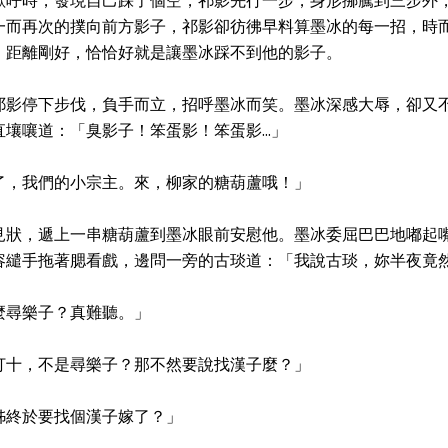
歡呼時，發現自己踩了個空，祁影先行一步，身形挪騰到三步外
一而再次的撲向前方影子，祁影卻彷彿早料算墨冰的每一招，時
，距離剛好，恰恰好就是讓墨冰踩不到他的影子。
祁影停下步伐，負手而立，招呼墨冰而笑。墨冰深感大辱，卻又
壤嚷道：「臭影子！笨蛋影！笨蛋影...」
了，我們的小宗主。來，柳家的糖葫蘆哦！」
見狀，遞上一串糖葫蘆到墨冰眼前安慰他。墨冰委屈巴巴地嘟起
容繾手拖著腮看戲，邊問一旁的古琰道：「我說古琰，妳半夜竟
麼尋樂子？真難聽。」
打十，不是尋樂子？那不然要說找漢子麼？」
姊終於要找個漢子嫁了？」