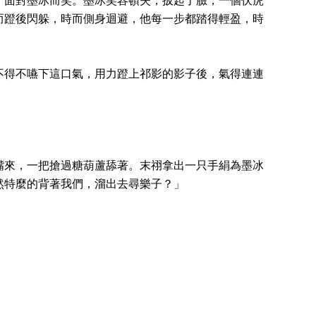
，面對墨冰而笑。墨冰笑容頓失，扳起了臉，一個伏虎
而蹬後閃躲，時而側身迴避，他每一步都踏得輕盈，時
不得不嚥下這口氣，用力蹬上祁影的影子後，氣得連連
嘴來，一把搶過糖葫蘆舔著。末祤拿出一只手絹為墨冰
然特麼的背著我們，溜出去尋樂子？」