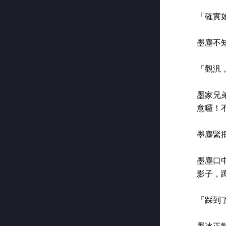
「確實
墨塵不
「觀汎
墨家兄
意囉！
墨塵緊
墨塵口
影子，
「踩到