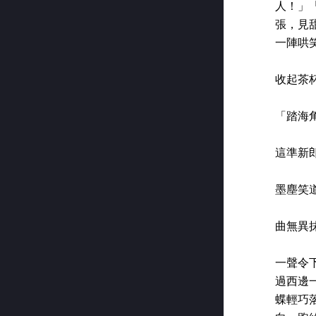
人！」
張，見
一陣哄
收起茶
「踏海
這準新
墨塵笑
曲無異
一聲令
過西邊
蝶輕巧