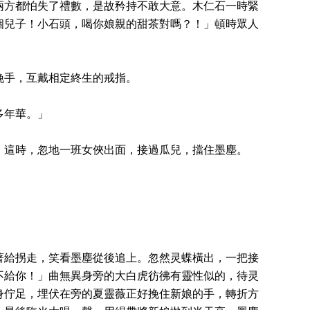
兩方都怕失了禮數，是故矜持不敢大意。木仁石一時緊
個兒子！小石頭，喝你娘親的甜茶對嗎？！」頓時眾人
挽手，互戴相定終生的戒指。
多年華。」
。這時，忽地一班女俠出面，接過瓜兒，擋住墨塵。
著給拐走，笑看墨塵從後追上。忽然灵蝶橫出，一把接
不給你！」曲無異身旁的大白虎彷彿有靈性似的，待灵
身佇足，埋伏在旁的夏靈薇正好挽住新娘的手，轉折方