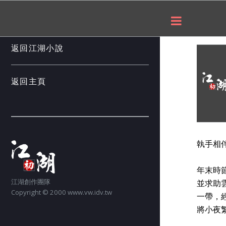
___
返回江湖小說
返回主頁
執手相
年末時
江湖創作團隊
並求助
Copyright © 2000 www.vw.idv.tw
一帶，
將小夜