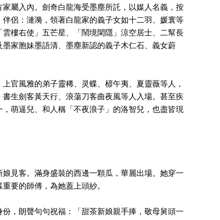
方家屬入內。劍奇白龍海受墨塵所託，以媒人名義，按
」伴侶：漣漪，領著白龍家的義子女如十二羽、媛寰等
「雲樓右使」五芒星、「鬧境閑隱」涼空居士、二幫長
及墨家胞妹墨語清、墨塵新認的義子木仁石、義女蔚
、上官風雅的弟子靈稀、灵蝶、楌午夷、夏靈薇等人，
、書生劍客黃天行、浪蕩刀客曲夜風等人入場。甚至疾
一，萌逼兒、和人稱「不夜浪子」的洛智兒，也盡皆現
新娘見客。滿身盛裝的西邊一顆瓜，華麗出場。她穿一
樣重要的師傅，為她蓋上頭紗。
身份，朗聲句句祝福：「甜茶新娘親手捧，敬母舅頭一