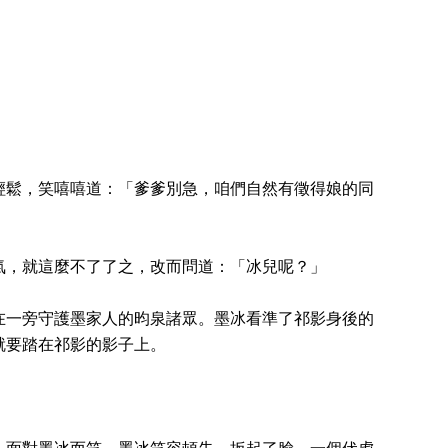
輕鬆，笑嘻嘻道：「爹爹別急，咱們自然有徵得娘的同
氣，就這麼不了了之，改而問道：「冰兒呢？」
在一旁守護墨家人的昀泉諸眾。墨冰看準了祁影身後的
就要踏在祁影的影子上。