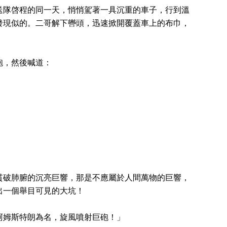
送隊啓程的同一天，悄悄駕著一具沉重的車子，行到溫
發現似的。二哥解下轡頭，迅速掀開覆蓋車上的布巾，
砲，然後喊道：
貫破肺腑的沉亮巨響，那是不應屬於人間萬物的巨響，
出一個舉目可見的大坑！
阿姆斯特朗為名，旋風噴射巨砲！」