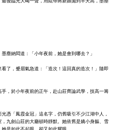
，最後臨光大暍一聲，用緄帶將新娘拋到半天高，墨塵
，墨塵納悶道：「小年夜前，她是會到哪去？」
來看了，蹙眉氣急道：「造次！這回真的造次！」隨即
高手，於小年夜前的正午，赴山莊齊論武學，技高一籌
而光憑「鳳霞金冠」這名字，仍舊吸引不少江湖中人，
室，九劍山莊的大廳頓時靜默。她依舊是嬌小身軀、雪
，她是如此不起眼，卻又如此耀眼。