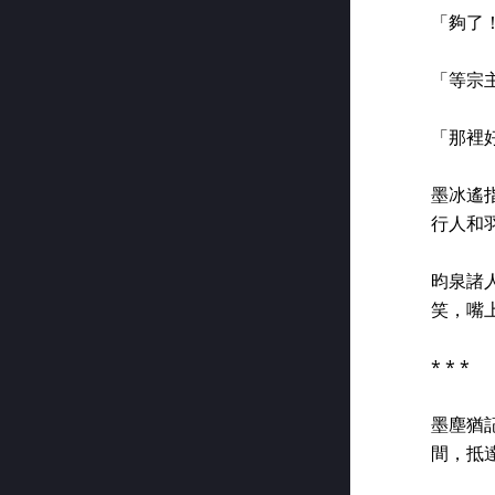
「夠了
「等宗
「那裡
墨冰遙
行人和
昀泉諸
笑，嘴
* * *
墨塵猶
間，抵