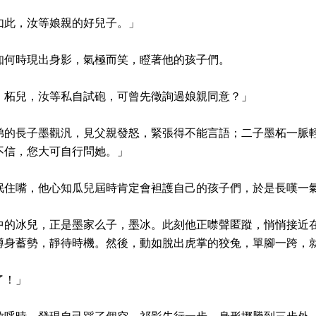
如此，汝等娘親的好兒子。」
知何時現出身影，氣極而笑，瞪著他的孩子們。
，柘兒，汝等私自試砲，可曾先徵詢過娘親同意？」
弟的長子墨觀汎，見父親發怒，緊張得不能言語；二子墨柘一脈
不信，您大可自行問她。」
抿住嘴，他心知瓜兒屆時肯定會袒護自己的孩子們，於是長嘆一
中的冰兒，正是墨家么子，墨冰。此刻他正噤聲匿蹤，悄悄接近
蹲身蓄勢，靜待時機。然後，動如脫出虎掌的狡兔，單腳一跨，
了！」