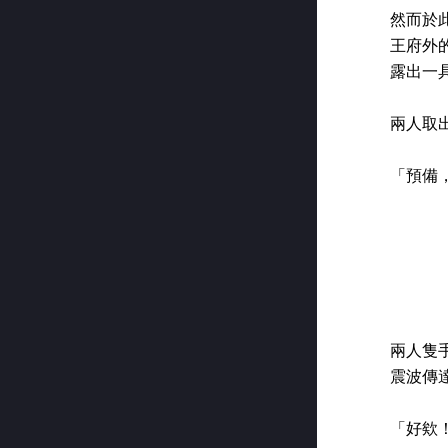
然而於
王府外
露出一
兩人取
「預備
兩人隻
震波傳
「好欸