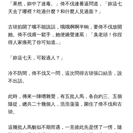
「果然，妳中了迷毒。」倚不伐連番逼問道，「妳這七
天去了哪裡？吃過什麼？和什麼人見過面？」
古琰掐開了嘴不能說話，哦哦啊啊半晌，要倚不伐放開
她。倚不伐甫一鬆手，她便嬌聲連罵：「臭老頭！你捏
得人家痛死了你可知道...」
「妳這七天，可殺過人？」
冷不防間，倚不伐又一問，這次問得古琰張口結舌，說
不出話。
此時，傳來一陣嘈雜聲，有五批人馬，各自約三、五個
隨從，總共二十幾個人，浩浩蕩蕩，圍住了倚不伐和古
琰。
這幾批人馬貌似不期而遇，一見彼此先是愣了一愣，隨