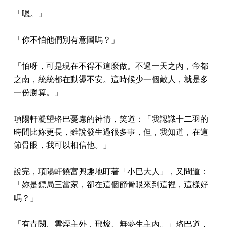
「嗯。」
「你不怕他們別有意圖嗎？」
「怕呀，可是現在不得不這麼做。不過一天之內，帝都
之南，統統都在動盪不安。這時候少一個敵人，就是多
一份勝算。」
項陽軒凝望珞巴憂慮的神情，笑道：「我認識十二羽的
時間比妳更長，雖說發生過很多事，但，我知道，在這
節骨眼，我可以相信他。」
說完，項陽軒饒富興趣地盯著「小巴大人」，又問道：
「妳是鏢局三當家，卻在這個節骨眼來到這裡，這樣好
嗎？」
「有青闕、雲煙主外，邢焌、無夢生主內。」珞巴道，