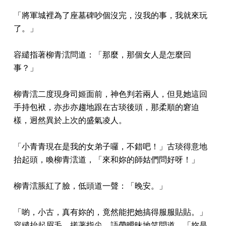
「將軍城裡為了座墓碑吵個沒完，沒我的事，我就來玩
了。」
容繾指著柳青澐問道：「那麼，那個女人是怎麼回
事？」
柳青澐二度現身司姬面前，神色判若兩人，但見她這回
手持包袱，亦步亦趨地跟在古琰後頭，那柔順的窘迫
樣，迥然異於上次的盛氣凌人。
「小青青現在是我的女弟子囉，不錯吧！」古琰得意地
抬起頭，喚柳青澐道，「來和妳的師姑們問好呀！」
柳青澐脹紅了臉，低頭道一聲：「晚安。」
「喲，小古，真有妳的，竟然能把她搞得服服貼貼。」
容繾抬起眉毛，搓著指尖，語帶曖昧地笑問道，「妳是