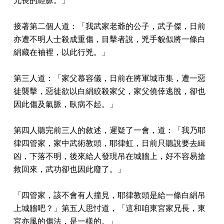
接著第二個人道：「我武家老爺的公子，武子傑，日前
亦遭不明人士殺成重傷，目擊者說，兇手貌似將一條白
絹藏在袖裡，以此行兇。」
第三人道：「家父慕容儀，日前在將軍城市集，遭一惡
徒襲擊，惡徒欲以白絹絞殺家父，家父僥倖逃脫，卻也
因此傷及氣脈，臥病不起。」
第四人聽完前三人的敘述，遲疑了一會，道：「我乃耶
律四管家，家中武術教頭，耶律虹，日前只聽說要去緝
凶，下落不明，後來給人發現吊在城牆上，好不容易搶
救回來，武功卻也因此廢了。」
「四管家，該不會有人撞見，耶律教頭是給一條白絹吊
上城牆吧？」第五人思忖道，「這和咱東宮家兄長，東
宮亦風的傷法，是一樣的。」