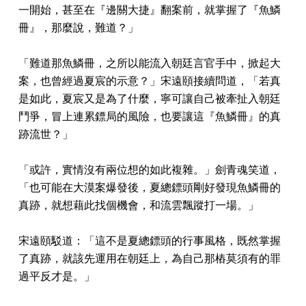
一開始，甚至在『邊關大捷』翻案前，就掌握了『魚鱗
冊』，那麼說，難道？」
「難道那魚鱗冊，之所以能流入朝廷言官手中，掀起大
案，也曾經過夏宸的示意？」宋遠頤接續問道，「若真
是如此，夏宸又是為了什麼，寧可讓自己被牽扯入朝廷
鬥爭，冒上連累鏢局的風險，也要讓這『魚鱗冊』的真
跡流世？」
「或許，實情沒有兩位想的如此複雜。」劍青魂笑道，
「也可能在大漠案爆發後，夏總鏢頭剛好發現魚鱗冊的
真跡，就想藉此找個機會，和流雲飄蹤打一場。」
宋遠頤駁道：「這不是夏總鏢頭的行事風格，既然掌握
了真跡，就該先運用在朝廷上，為自己那樁莫須有的罪
過平反才是。」