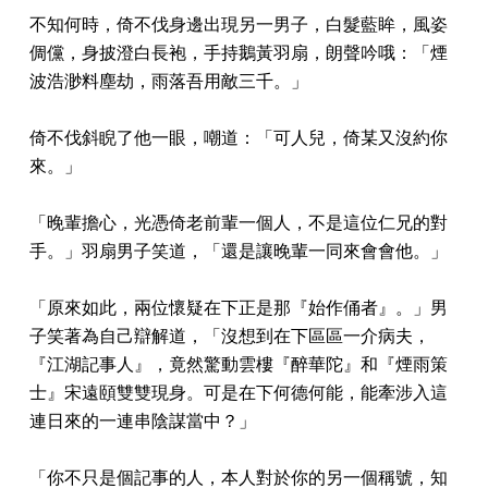
不知何時，倚不伐身邊出現另一男子，白髮藍眸，風姿
倜儻，身披澄白長袍，手持鵝黃羽扇，朗聲吟哦：「煙
波浩渺料塵劫，雨落吾用敵三千。」
倚不伐斜睨了他一眼，嘲道：「可人兒，倚某又沒約你
來。」
「晚輩擔心，光憑倚老前輩一個人，不是這位仁兄的對
手。」羽扇男子笑道，「還是讓晚輩一同來會會他。」
「原來如此，兩位懷疑在下正是那『始作俑者』。」男
子笑著為自己辯解道，「沒想到在下區區一介病夫，
『江湖記事人』，竟然驚動雲樓『醉華陀』和『煙雨策
士』宋遠頤雙雙現身。可是在下何德何能，能牽涉入這
連日來的一連串陰謀當中？」
「你不只是個記事的人，本人對於你的另一個稱號，知