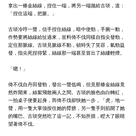
拿出一條金絲線，捏住一端，將另一端拋給古琰，道：
「捏住這端，把脈。」
古琰冷哼一聲，信手捏住絲線，暗中使勁，手腕一動，
作勢要將絲線給扯過來，豈料倚不伐同樣自指尖發勁，
定住那脈線。古琰見脈線不動，頓時失了笑容，氣勁益
發，指尖死捏得緊，絲線那一端甚至冒出了絲縷輕煙。
「嗯！」
倚不伐自丹田發勁，發出一聲低鳴，但見那條金絲線竟
然炸開來，絲絮飛散兩人之間。古琰的臉色由白轉紅，
一拍桌子便要起身，而倚不伐卻快她一步，「虎」地一
聲，用一隻大掌強按住她的臂膀，另一隻手則掐開了她
的嘴巴。古琰突然吃了這一記，不知所措，瞪大了眼睛
望著倚不伐。