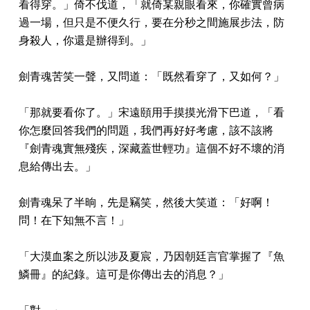
看得穿。」倚不伐道，「就倚某親眼看來，你確實曾病
過一場，但只是不便久行，要在分秒之間施展步法，防
身殺人，你還是辦得到。」
劍青魂苦笑一聲，又問道：「既然看穿了，又如何？」
「那就要看你了。」宋遠頤用手摸摸光滑下巴道，「看
你怎麼回答我們的問題，我們再好好考慮，該不該將
『劍青魂實無殘疾，深藏蓋世輕功』這個不好不壞的消
息給傳出去。」
劍青魂呆了半晌，先是竊笑，然後大笑道：「好啊！
問！在下知無不言！」
「大漠血案之所以涉及夏宸，乃因朝廷言官掌握了『魚
鱗冊』的紀錄。這可是你傳出去的消息？」
「對。」