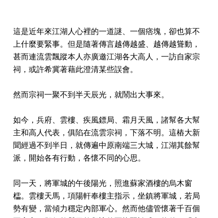
這是近年來江湖人心裡的一道謎、一個痞塊，卻也算不
上什麼要緊事。但是隨著傳言越傳越盛、越傳越聳動，
甚而連流雲飄蹤本人亦廣邀江湖各大高人，一訪自家宗
祠，或許希冀著藉此澄清某些誤會。
然而宗祠一聚不到半天辰光，就鬧出大事來。
如今，兵府、雲樓、疾風鏢局、霜月天風，諸幫各大幫
主和高人代表，俱陷在流雲宗祠，下落不明。這樁大新
聞經過不到半日，就傳遍中原南端三大城，江湖其餘幫
派，開始各有行動，各懷不同的心思。
同一天，將軍城的午後陽光，照進蘇家酒樓的烏木窗
櫺。雲樓天馬，項陽軒奉樓主指示，坐鎮將軍城，若局
勢有變，當傾力穩定內部軍心。然而他儘管懷著千百個