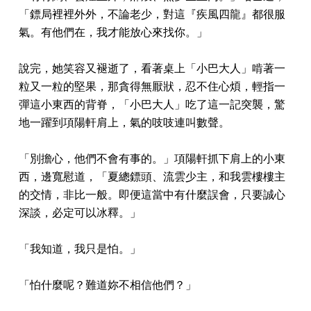
「鏢局裡裡外外，不論老少，對這『疾風四龍』都很服
氣。有他們在，我才能放心來找你。」
說完，她笑容又褪逝了，看著桌上「小巴大人」啃著一
粒又一粒的堅果，那貪得無厭狀，忍不住心煩，輕指一
彈這小東西的背脊，「小巴大人」吃了這一記突襲，驚
地一躍到項陽軒肩上，氣的吱吱連叫數聲。
「別擔心，他們不會有事的。」項陽軒抓下肩上的小東
西，邊寬慰道，「夏總鏢頭、流雲少主，和我雲樓樓主
的交情，非比一般。即便這當中有什麼誤會，只要誠心
深談，必定可以冰釋。」
「我知道，我只是怕。」
「怕什麼呢？難道妳不相信他們？」