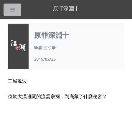
原罪深淵十
___
原罪深淵十
筆者:乙寸筆
2019/02/25
三城風波
位於大漠邊關的流雲宗祠，到底藏了什麼秘密？