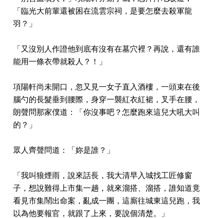
「臨光大前輩還被困在流雲宗祠，是要怎麼去殺軍龍
羽？」
「又沒別人作證他到底有沒有在墓穴裡？再說，還有誰
能用一條衣帶就殺人？！」
項陽軒尚未開口，忽又見一女子直入酒樓，一頭束在後
腦勺的長髮垂到腰際，身穿一襲紅衣紅裙，叉手在腰，
朗聲問那家僕道：「你沒事吧？怎麼跑來這兒大吼大叫
的？」
眾人齊聲問道：「妳是誰？」
「我叫狼煙雨，說來話長，我大清早入城找工匠修窗
子，想說難得上市集一趟，就來溜搭、溜搭，誰知道竟
看見市集鬧出命案，亂成一團，這廝往城東這兒跑，我
以為他要報官，就跟了上來，要說個清楚。」