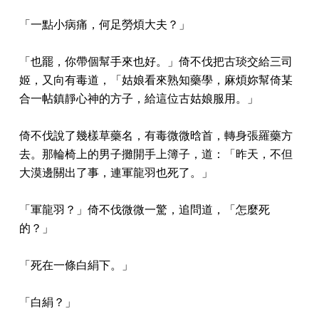
「一點小病痛，何足勞煩大夫？」
「也罷，你帶個幫手來也好。」倚不伐把古琰交給三司
姬，又向有毒道，「姑娘看來熟知藥學，麻煩妳幫倚某
合一帖鎮靜心神的方子，給這位古姑娘服用。」
倚不伐說了幾樣草藥名，有毒微微晗首，轉身張羅藥方
去。那輪椅上的男子攤開手上簿子，道：「昨天，不但
大漠邊關出了事，連軍龍羽也死了。」
「軍龍羽？」倚不伐微微一驚，追問道，「怎麼死
的？」
「死在一條白絹下。」
「白絹？」