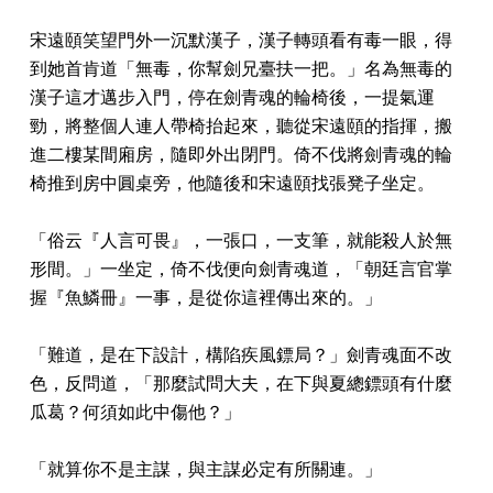
宋遠頤笑望門外一沉默漢子，漢子轉頭看有毒一眼，得
到她首肯道「無毒，你幫劍兄臺扶一把。」名為無毒的
漢子這才邁步入門，停在劍青魂的輪椅後，一提氣運
勁，將整個人連人帶椅抬起來，聽從宋遠頤的指揮，搬
進二樓某間廂房，隨即外出閉門。倚不伐將劍青魂的輪
椅推到房中圓桌旁，他隨後和宋遠頤找張凳子坐定。
「俗云『人言可畏』，一張口，一支筆，就能殺人於無
形間。」一坐定，倚不伐便向劍青魂道，「朝廷言官掌
握『魚鱗冊』一事，是從你這裡傳出來的。」
「難道，是在下設計，構陷疾風鏢局？」劍青魂面不改
色，反問道，「那麼試問大夫，在下與夏總鏢頭有什麼
瓜葛？何須如此中傷他？」
「就算你不是主謀，與主謀必定有所關連。」