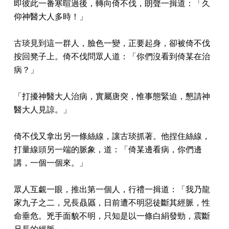
即彼此一番寒暄過後，轉向倚不伐，朗聲一揖道：「久
仰神醫大人多時！」
古琰見到這一群人，臉色一變，正要起身，卻被倚不伐
按回凳子上。倚不伐問眾人道：「你們沒看到倚某在治
病？」
「打擾神醫大人治病，實屬唐突，惟事態緊迫，懇請神
醫大人見諒。」
倚不伐又拿出另一條絲線，讓古琰抓著。他捏住絲線，
打量線頭另一端的脈象，道：「倚某邊看病，你們邊
講，一個一個來。」
眾人互覷一眼，推出第一個人，行禮一揖道：「我乃龍
家九子之二，兄長贔屭，日前遭不明惡徒斷其經脈，性
命垂危。兇手面貌不明，只知是以一條白絹發勁，震斷
兄長的經脈。」