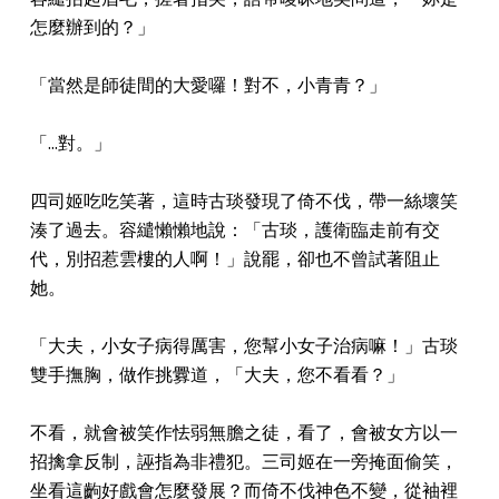
怎麼辦到的？」
「當然是師徒間的大愛囉！對不，小青青？」
「...對。」
四司姬吃吃笑著，這時古琰發現了倚不伐，帶一絲壞笑
湊了過去。容繾懶懶地說：「古琰，護衛臨走前有交
代，別招惹雲樓的人啊！」說罷，卻也不曾試著阻止
她。
「大夫，小女子病得厲害，您幫小女子治病嘛！」古琰
雙手撫胸，做作挑釁道，「大夫，您不看看？」
不看，就會被笑作怯弱無膽之徒，看了，會被女方以一
招擒拿反制，誣指為非禮犯。三司姬在一旁掩面偷笑，
坐看這齣好戲會怎麼發展？而倚不伐神色不變，從袖裡