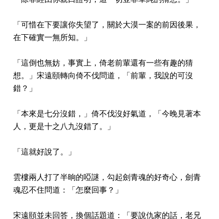
「可惜在下要讓你失望了，關於大漠一案的前因後果，
在下確實一無所知。」
「這倒也無妨，事實上，倚老前輩還有一些有趣的猜
想。」宋遠頤轉向倚不伐問道，「前輩，我說的可沒
錯？」
「本來是七分沒錯，」倚不伐沒好氣道，「今晚見著本
人，更是十之八九沒錯了。」
「這就好說了。」
雲樓兩人打了半晌的啞謎，勾起劍青魂的好奇心，劍青
魂忍不住問道：「怎麼回事？」
宋遠頤並未回答，換個話題道：「要說仇家的話，老兄