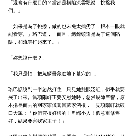
「還會有什麼目的？當然是構陷流雲飄蹤，挑撥我
們。」
「如果是為了挑撥，做的也未免太拙劣了，根本一眼就
能看穿。」珞巴道，「而且，總鏢頭還是為了這個陷
阱，和流雲打起來了。」
「妳想說什麼？」
「我只是怕，把魚鱗冊藏進地下墓穴的…」
珞巴話說到一半忽然打住，只見她雙眼泛紅，似乎就要
哭了出來。當項陽軒正要安慰她時，忽然幾陣巨響，原
本揚長而去的羽家家僕闖回蘇家酒樓，一見項陽軒就破
口大罵：「你們雲樓好樣的！卑鄙小人！假意重修舊
好，結果要害我家主子！」