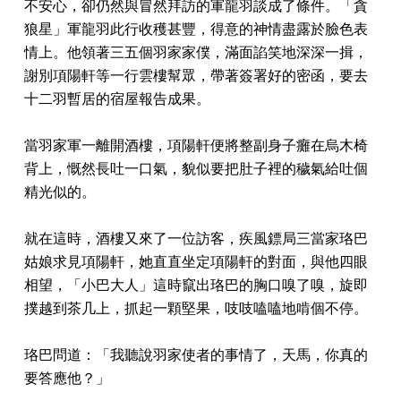
不安心，卻仍然與冒然拜訪的軍龍羽談成了條件。「貪
狼星」軍龍羽此行收穫甚豐，得意的神情盡露於臉色表
情上。他領著三五個羽家家僕，滿面諂笑地深深一揖，
謝別項陽軒等一行雲樓幫眾，帶著簽署好的密函，要去
十二羽暫居的宿屋報告成果。
當羽家軍一離開酒樓，項陽軒便將整副身子癱在烏木椅
背上，慨然長吐一口氣，貌似要把肚子裡的穢氣給吐個
精光似的。
就在這時，酒樓又來了一位訪客，疾風鏢局三當家珞巴
姑娘求見項陽軒，她直直坐定項陽軒的對面，與他四眼
相望，「小巴大人」這時竄出珞巴的胸口嗅了嗅，旋即
撲越到茶几上，抓起一顆堅果，吱吱嗑嗑地啃個不停。
珞巴問道：「我聽說羽家使者的事情了，天馬，你真的
要答應他？」