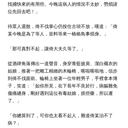
找捕快來的有用些。今晚這病人的情況不太妙，勞煩諸
位先回去吧！」
待眾人退散，倚不伐掌心仍按住古琰不放，嘆道：「倚
某今晚是為了等人，豈料等來一樁樁鳥事煩身。」
「那可真對不起，讓倚大夫久等了。」
從酒肆角落傳出一道聲音，身穿青藍披肩、潔白襯衣的
姑娘，推著一把雕工精緻的木輪椅，喀啦喀啦地，信步
到倚不伐面前。輪椅上坐著一位年輕男子，手裡拿本簿
子，笑道：「如你所見，在下長年不良於行，病軀難免
傷痛纏身，剛好遇到這位有毒姑娘，抓些藥，所以遲
了。」
「你總算到了，可你也太看不起人，難道倚某治不了
病？」