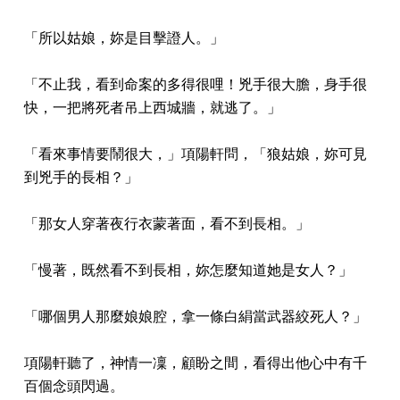
「所以姑娘，妳是目擊證人。」
「不止我，看到命案的多得很哩！兇手很大膽，身手很
快，一把將死者吊上西城牆，就逃了。」
「看來事情要鬧很大，」項陽軒問，「狼姑娘，妳可見
到兇手的長相？」
「那女人穿著夜行衣蒙著面，看不到長相。」
「慢著，既然看不到長相，妳怎麼知道她是女人？」
「哪個男人那麼娘娘腔，拿一條白絹當武器絞死人？」
項陽軒聽了，神情一凜，顧盼之間，看得出他心中有千
百個念頭閃過。