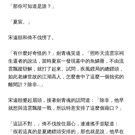
「那你可知道是誰？」
「夏宸。」
宋遠頤和倚不伐愣了。
「有什麼好奇怪的？」劍青魂笑道，「照昨天流雲宗祠
生還者的說法，當時夏宸一發現墓中的魚鱗冊，不由流
雲飄蹤辯解，就打了起來。試問，疾風鏢局的總鏢頭，
如此老練世故的江湖高人，怎麼會中了這麼一個拙劣的
離間計？除非…」
宋遠頤蹙起眉頭，接著劍青魂的話問道：「除非，他早
就想與流雲飄蹤一戰，所以特意安排了這麼個藉口？」
「這話不對，」倚不伐按住眉心，連連搖手並駁道：
「假若這真的是夏總鏢頭安排的，那也就是說，他早在