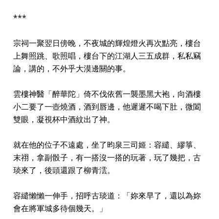
***
宗祠一聚翌日傍晚，不夜城的輝煌燈火再次點亮，樓台
上舞照跳、歌照唱，樓台下的江湖人三五成群，私私竊
論，講的，不外乎大漠邊關的事。
雲樓神醫「醉華陀」倚不伐依舊一襲墨黑大袍，向酒樓
小二要了一壺燒酒，酒到唇邊，他遲遲不喝下肚，微闔
雙眼，凝視杯中酒紋出了神。
就在他的位子不遠處，坐了昀泉三司姬：容繾、繆箏、
末祤，拿副骰子，有一搭沒一搭的玩著，玩了幾把，古
琰來了，後頭還跟了柳青澐。
容繾懶懶一伸手，招呼古琰道：「妳來早了，還以為妳
會在將軍城多待個幾天。」