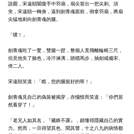
說罷，宋遠頤闔攏手中羽扇，扇尖冒出一把尖刺。須
臾，宋遠頤一轉身，逼到劍青魂面前，倒拿羽扇，將扇
尖猛地刺向劍青魂的腿。
「噗！」
劍青魂吃了一驚，雙腿一蹬，整個人竟飛離輪椅三尺，
但見他失了臉色，冷汗淋漓，踏穩馬步，抽劍戒備宋、
倚二人。
宋遠頤笑道：「瞧，您的腿挺好的呀！」
劍青魂見自己的偽裝被揭穿，亦惱恨而笑道：「你們居
然看穿了！」
「老兄人如其名，『藏鋒不露』，頗懂得隱藏自己的實
力。然而，一旦得望其色、聞其聲，十之八九的病情都