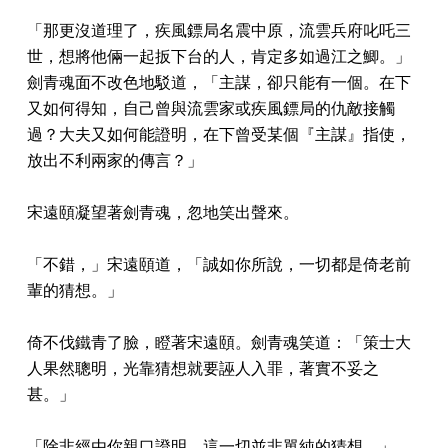
「那更沒道理了，疾風鏢局名震中原，流雲兵府叱吒三
世，想將他倆一起扳下台的人，肯定多如過江之鯽。」
劍青魂面不改色地駁道，「主謀，卻只能有一個。在下
又如何得知，自己曾與流雲家或疾風鏢局的仇敵接觸
過？大夫又如何能證明，在下曾受某個『主謀』指使，
放出不利兩家的傳言？」
宋遠頤凝望著劍青魂，忽地笑出聲來。
「不錯，」宋遠頤道，「誠如你所說，一切都是倚老前
輩的猜想。」
倚不伐鐵青了臉，瞪著宋遠頤。劍青魂笑道：「策士大
人果然聰明，光靠猜想就要誣人入罪，著實不妥之
甚。」
「除非經由你親口證明，這一切並非單純的猜想。」