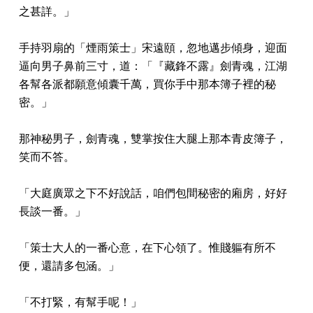
之甚詳。」
手持羽扇的「煙雨策士」宋遠頤，忽地邁步傾身，迎面
逼向男子鼻前三寸，道：「『藏鋒不露』劍青魂，江湖
各幫各派都願意傾囊千萬，買你手中那本簿子裡的秘
密。」
那神秘男子，劍青魂，雙掌按住大腿上那本青皮簿子，
笑而不答。
「大庭廣眾之下不好說話，咱們包間秘密的廂房，好好
長談一番。」
「策士大人的一番心意，在下心領了。惟賤軀有所不
便，還請多包涵。」
「不打緊，有幫手呢！」