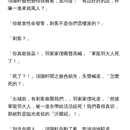
項陽軒臉色變得很難看，直問道：「有話好好的說，幹
嘛一進來就罵人？」
「你敢拿性命發誓，刺客不是你們雲樓派的？」
「刺客？」
「你真敢裝蒜！」羽家家僕嘶聲高喊，「軍龍羽大人死
了！」
「死了？！」項陽軒聞之臉色頓失，失聲喊道，「怎麼
死的？」
「出城前，有刺客偷襲我們，」羽家家僕叱道，「然後
軍龍羽大人，被一道衣帶給活活絞死！我們看得真切，
那絕對是臨光老祖的『沂耀緄』！」
「別含血噴人，」項陽軒亦動了氣，怒沖沖地駁道，