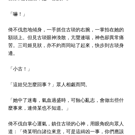
「嚇！」
倚不伐忽地傾身，一手抓住古琰的右腕，一掌拍在她的
額頭上。但見古琰眼神渙散，亢聲連喘，神色卻異常痛
苦。三司姬見狀，亦不約而同站了起來，快步到古琰身
邊。
「小古！」
「這娃兒怎麼回事？」眾人相覷而問。
「她中了迷毒，氣血過盛時，可蝕心亂志，會做出些什
麼事來，連倚某也不知道。」
倚不伐自掌心運氣，鎮住古琰的心神，用眼角睨向眾人
道：「倚某明白諸位來意，可是這緝凶一事，你們應該