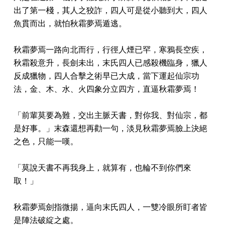
出了第一棧，其人之狡詐，四人可是從小聽到大，四人
魚貫而出，就怕秋霜夢焉遁逃。
秋霜夢焉一路向北而行，行徑人煙已罕，寒鴉長空疾，
秋霜殺意升，長劍未出，末氏四人已感殺機臨身，獵人
反成獵物，四人合擊之術早已大成，當下運起仙宗功
法，金、木、水、火四象分立四方，直逼秋霜夢焉！
「前輩莫要為難，交出主脈天書，對你我、對仙宗，都
是好事。」末森還想再勸一句，淡見秋霜夢焉臉上決絕
之色，只能一嘆。
「莫說天書不再我身上，就算有，也輪不到你們來
取！」
秋霜夢焉劍指微揚，逼向末氏四人，一雙冷眼所盯者皆
是陣法破綻之處。