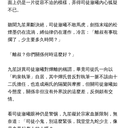
面上仍是一片從容不迫的模樣，弄得司徒瀲曦內心狐疑
不已。
聽聞九笙果斷決絕，司徒瀲曦不敢馬虎，劍指末端的松
煙墨仍在流淌，縛仙律仍在運作，冷言：「離叔有事耽
擱了，少主要多久時間？」
「離叔？你們關係何時這麼好？」
九笙訝異司徒瀲曦對燁離的稱謂，畢竟司徒氏一向以
「昀泉執筆」自居，其中燁氏曾反對執筆一脈不該由十
二氏擔任，也造成兩氏的隔閡與摩擦，但關司徒瀲曦如
今態度，關係非但沒有外界說的這麼差，反倒頗有交
情。
看司徒瀲曦眼神仍是警惕，九笙礙於宗家血脈限制，無
奈道：「司徒小鬼，別這麼緊張，我堂堂九蛇少主，像