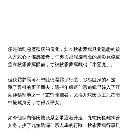
便是聽到惡魔殞落的傳聞，如今秋霜夢焉見聞熟悉的殺
人方式心下備感驚奇，午夷與那深淵惡魔的身影竟似重
疊在秋霜夢焉眼前，才被秋霜夢焉戲稱「小惡魔」。
但秋霜夢焉可不想隨便曝露了行蹤，抄起隨身的斗篷，
跳了客棧的窗子而去；這些年躲避仙宗追緝早躲入了江
湖神秘聖地之一「芷郁蘭幽谷」又得九蛇氏少主九笙暗
中掩藏身分，才得以平安。
如今仙宗內部氏族派系之爭逐漸升溫，九蛇氏也難獨善
其身，少了九笙透漏仙宗人馬的行蹤，秋霜夢焉行事只