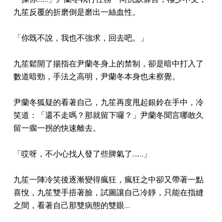
九笙反覆的折磨倒是磨出一絲血性。
「你既不說，我也不強求，回去吧。」
九笙鬆開了揚指在尹蘭冬身上的禁制，卻是暗中打入了
數道暗勁，手法之高明，尹蘭冬本身也未察覺。
尹蘭冬狐疑的看著自己，九笙再度甩起銀鈴在手中，冷
笑道：「還不走嗎？那就留下囉？」尹蘭冬聞言哪敢久
留一瘸一拐的快速離去。
「哎呀，不小心找人發了些脾氣了……」
九笙一陣冷笑後逐漸變得瘋狂，瘋狂之中卻又帶著一點
喜悅，九笙雙手捂著臉，試圖讓自己冷靜，只能在指縫
之間，看著自己那雙病態的雙眼…