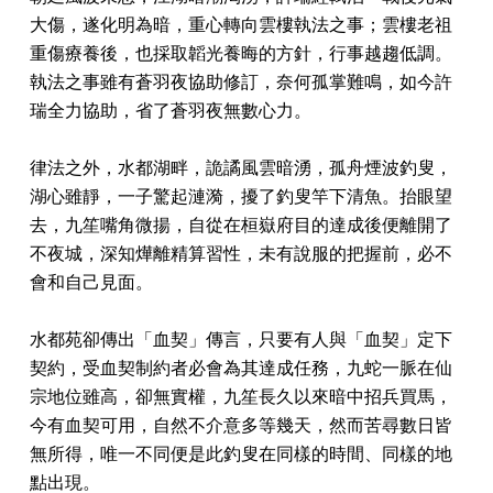
大傷，遂化明為暗，重心轉向雲樓執法之事；雲樓老祖
重傷療養後，也採取韜光養晦的方針，行事越趨低調。
執法之事雖有蒼羽夜協助修訂，奈何孤掌難鳴，如今許
瑞全力協助，省了蒼羽夜無數心力。
律法之外，水都湖畔，詭譎風雲暗湧，孤舟煙波釣叟，
湖心雖靜，一子驚起漣漪，擾了釣叟竿下清魚。抬眼望
去，九笙嘴角微揚，自從在桓嶽府目的達成後便離開了
不夜城，深知燁離精算習性，未有說服的把握前，必不
會和自己見面。
水都苑卻傳出「血契」傳言，只要有人與「血契」定下
契約，受血契制約者必會為其達成任務，九蛇一脈在仙
宗地位雖高，卻無實權，九笙長久以來暗中招兵買馬，
今有血契可用，自然不介意多等幾天，然而苦尋數日皆
無所得，唯一不同便是此釣叟在同樣的時間、同樣的地
點出現。