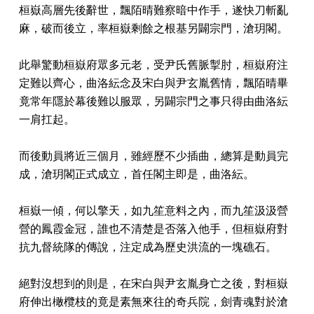
桓嶽高層先後辭世，飄陌晴難察暗中作手，遂快刀斬亂
麻，破而後立，率桓嶽剩餘之根基另闢宗門，滄玥閣。
此舉驚動桓嶽府眾多元老，受尹氏舊脈掣肘，桓嶽府注
定難以齊心，曲洛紜念及宋白與尹玄胤舊情，飄陌晴畢
竟常年隱於幕後難以服眾，另闢宗門之事只得由曲洛紜
一肩扛起。
而後動員將近三個月，雖經歷不少插曲，總算是動員完
成，滄玥閣正式成立，首任閣主即是，曲洛紜。
桓嶽一傾，何以擎天，如九笙意料之內，而九笙汲汲營
營的鳳霞金冠，誰也不清楚是否落入他手，但桓嶽府對
抗九督統隊的傳說，注定成為歷史洪流的一塊礁石。
絕對沒想到的則是，在宋白與尹玄胤身亡之後，對桓嶽
府伸出橄欖枝的竟是素無來往的奇兵院，劍青魂對於滄