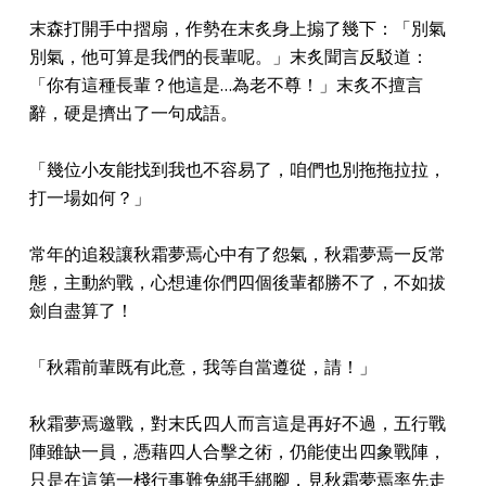
末森打開手中摺扇，作勢在末炙身上搧了幾下：「別氣
別氣，他可算是我們的長輩呢。」末炙聞言反駁道：
「你有這種長輩？他這是…為老不尊！」末炙不擅言
辭，硬是擠出了一句成語。
「幾位小友能找到我也不容易了，咱們也別拖拖拉拉，
打一場如何？」
常年的追殺讓秋霜夢焉心中有了怨氣，秋霜夢焉一反常
態，主動約戰，心想連你們四個後輩都勝不了，不如拔
劍自盡算了！
「秋霜前輩既有此意，我等自當遵從，請！」
秋霜夢焉邀戰，對末氏四人而言這是再好不過，五行戰
陣雖缺一員，憑藉四人合擊之術，仍能使出四象戰陣，
只是在這第一棧行事難免綁手綁腳，見秋霜夢焉率先走