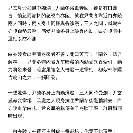
尹玄胤命如風中殘燭，尹蘭冬浴血奔回，卻是有口難
言，憤怒而顫抖的怒視白亦陵。就在尹蘭冬靠近白亦陵
兩人同時，兩人身上同樣異香瀰漫，三人之間，就屬白
亦陵傷勢最輕，感受尹蘭冬身上詭異內勁，白亦陵暗中
運勁以防不測。
白亦陵看出尹蘭冬來者不善，開口苦言：「蘭冬，聽吾
解釋。」尹蘭冬體內被九笙暗藏的內勁受異香牽引，勁
力將發未發，暗處尾隨之人輕發一道掌勁，柳絮棉掌隱
含崩山之力，一觸即發。
一聲驚爆，尹蘭冬身上內勁爆發，三人同時受創，尹玄
胤命喪當場，暗處之人現身擒住尹蘭冬後翻牆離去，白
亦陵血染白袍，尹玄胤的親傳弟子冬暝子率一群府衛同
時出現。
「白亦陵，枉費府主對你一番栽培，你竟下此毒手！」