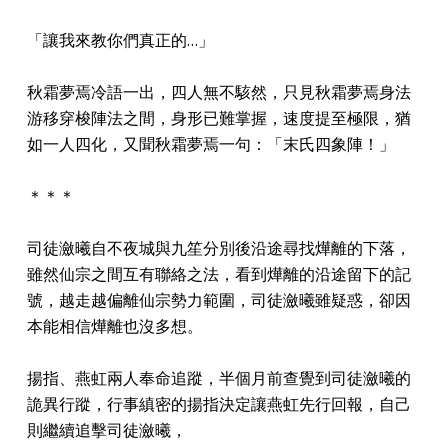
「讓我來教你們真正的…」
秋霜夢焉冷語一出，四人無不駭然，只見秋霜夢焉身法
游移穿梭陣法之間，身形已難掌握，速度提至極限，猶
如一人四化，又聞秋霜夢焉一句：「末氏四象陣！」
＊＊＊
司徒瀲曦自不夜城與九笙分別後沿途尋找燁離的下落，
雖然仙宗之間互有聯絡之法，看到燁離的沿途留下的記
號，越走越偏離仙宗勢力範圍，司徒瀲曦雖疑惑，卻因
本能相信燁離也沒多想。
揚指、燕虹兩人奉命追蹤，半個月前查覺到司徒瀲曦的
詭異行蹤，行事縝密的揚指決定讓燕虹先行回報，自己
則繼續追擊司徒瀲曦，