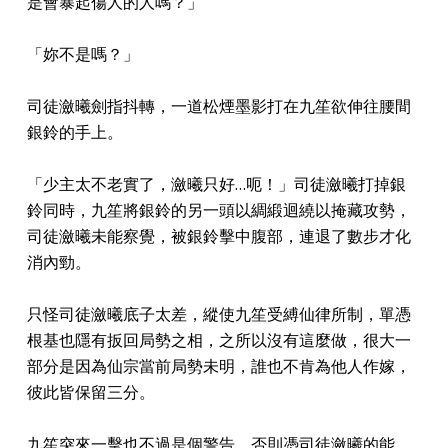
是會暴起傷人的人嗎？」
「妳不是嗎？」
司徒瀲曦劍指抖轉，一道松煙墨影打在九笙欲伸往腰間
銀鈴的手上。
「少主太不老實了，瀲曦只好…呃！」司徒瀲曦打掉銀
鈴同時，九笙將銀鈴的另一頭以綢緞迴繞以掩藏攻勢，
司徒瀲曦未能察覺，被銀鈴擊中腹部，連退了數步才化
消內勁。
只怪司徒瀲曦底子太差，縱使九笙受縛仙律所制，單憑
根基也隱有扳回局勢之相，之所以沒有這麼做，很大一
部分是因為仙宗當前局勢未明，誰也不肯為他人作嫁，
彼此皆保留三分。
九笙突來一擊也不過是個警告，否則憑司徒瀲曦的能