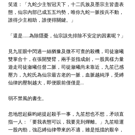
笑道：「九蛇少主智冠天下，十二氏族及墨宗主皆盡表
態，仙宗內部已成五五均勢，唯你九蛇一脈按兵不動，
誰得少主相助，誰便得關鍵。」
「還是……為除隱憂，仙宗該先排除不安定的因素呢？」
見九笙眼中閃過一絲猶豫及微不可查的殺機，司徒瀲曦
雙掌合十，在張開雙臂，兩手並指成劍，一股異樣力量
遊走司徒瀲曦任督二脈，司徒瀲曦尚未靠近，九笙已感
壓力，九蛇氏為仙宗最古老的一脈，血脈越純淨，受縛
仙律的壓制越大，即便眼前僅僅是…
弱不禁風的書生。
忽地想起蘇昀絕提起殺手一事，九笙想也不想，矛頭直
指一人：「要我表態可以，我要見到燁離。」九笙暗運
一股內勁，強忍縛仙律帶來的不適，雖是抵擋的艱辛，