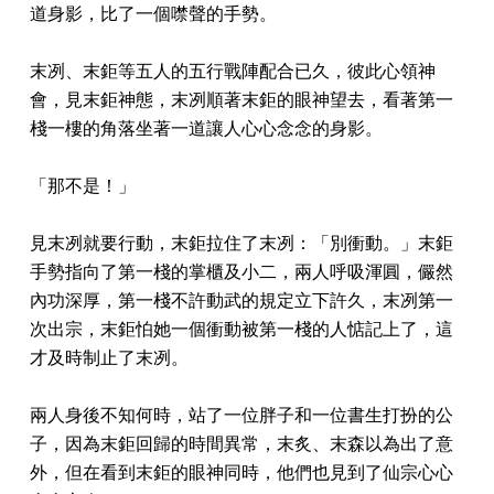
道身影，比了一個噤聲的手勢。
末冽、末鉅等五人的五行戰陣配合已久，彼此心領神
會，見末鉅神態，末冽順著末鉅的眼神望去，看著第一
棧一樓的角落坐著一道讓人心心念念的身影。
「那不是！」
見末冽就要行動，末鉅拉住了末冽：「別衝動。」末鉅
手勢指向了第一棧的掌櫃及小二，兩人呼吸渾圓，儼然
內功深厚，第一棧不許動武的規定立下許久，末冽第一
次出宗，末鉅怕她一個衝動被第一棧的人惦記上了，這
才及時制止了末冽。
兩人身後不知何時，站了一位胖子和一位書生打扮的公
子，因為末鉅回歸的時間異常，末炙、末森以為出了意
外，但在看到末鉅的眼神同時，他們也見到了仙宗心心