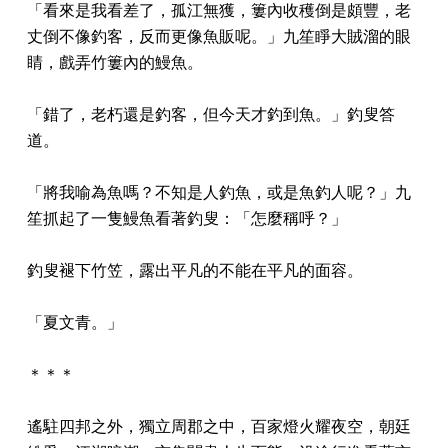
「看來是我看差了，孤江無獲，簍內收穫倒是頗豐，老
丈倒不像釣客，反而更像魚販呢。」九笙睜大賊溜的眼
睛，戲弄竹簍內的鰻魚。
「錯了，老朽還是釣客，但今天才釣到魚。」釣叟答
道。
「將我喻為魚嗎？不知是人釣魚，或是魚釣人呢？」九
笙抓起了一隻鰻魚看著釣叟：「怎麼稱呼？」
釣叟褪下竹笠，露出平凡的不能在平凡的面容。
「夏文青。」
＊＊＊
遙駐四邦之外，獨立周郡之中，百家燈火耀夜空，朝廷