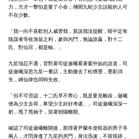
力，方才一擊怕是要了小命；傳聞九蛇少主誤殺的人可
不在少數。
「我一向不喜歡別人威脅我，莫說我沒提醒，暗中定有
陰謀者等收漁翁之利，參與內鬥，無論誰贏，對十二
氏、對仙宗，都是輸。」
九笙強忍不適，背對著司徒瀲曦看著窗外如此說道，司
徒瀲曦深思九笙一番話，主動撤去了松煙墨，墨影消
失，縛仙律也同時失效。
「但不可否認，十二氏早不齊心，既是要見離叔，瀲曦
便為少主去尋，希望少主好好考慮。」司徒瀲曦深深一
躬，甩了甩袖子，迎著朝陽離開。
確認了司徒瀲曦離開後，那揹著尹蘭冬使暗器的男子等
兩人，才閃身進了九笙的房門，身法迅速，不留痕跡，