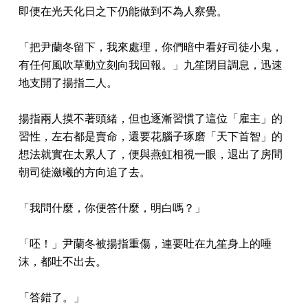
即便在光天化日之下仍能做到不為人察覺。
「把尹蘭冬留下，我來處理，你們暗中看好司徒小鬼，
有任何風吹草動立刻向我回報。」九笙閉目調息，迅速
地支開了揚指二人。
揚指兩人摸不著頭緒，但也逐漸習慣了這位「雇主」的
習性，左右都是賣命，還要花腦子琢磨「天下首智」的
想法就實在太累人了，便與燕虹相視一眼，退出了房間
朝司徒瀲曦的方向追了去。
「我問什麼，你便答什麼，明白嗎？」
「呸！」尹蘭冬被揚指重傷，連要吐在九笙身上的唾
沫，都吐不出去。
「答錯了。」