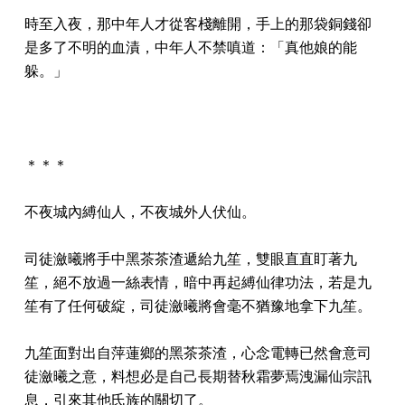
時至入夜，那中年人才從客棧離開，手上的那袋銅錢卻
是多了不明的血漬，中年人不禁嗔道：「真他娘的能
躲。」
＊＊＊
不夜城內縛仙人，不夜城外人伏仙。
司徒瀲曦將手中黑茶茶渣遞給九笙，雙眼直直盯著九
笙，絕不放過一絲表情，暗中再起縛仙律功法，若是九
笙有了任何破綻，司徒瀲曦將會毫不猶豫地拿下九笙。
九笙面對出自萍蓮鄉的黑茶茶渣，心念電轉已然會意司
徒瀲曦之意，料想必是自己長期替秋霜夢焉洩漏仙宗訊
息，引來其他氏族的關切了。