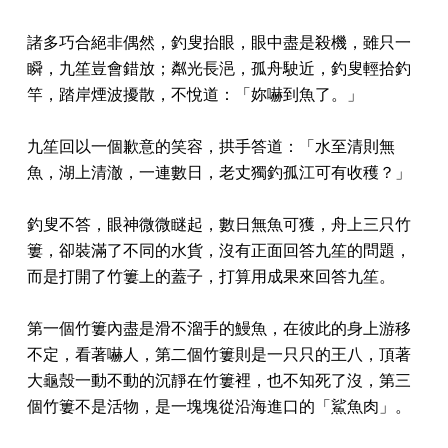
諸多巧合絕非偶然，釣叟抬眼，眼中盡是殺機，雖只一
瞬，九笙豈會錯放；粼光長浥，孤舟駛近，釣叟輕拾釣
竿，踏岸煙波擾散，不悅道：「妳嚇到魚了。」
九笙回以一個歉意的笑容，拱手答道：「水至清則無
魚，湖上清澈，一連數日，老丈獨釣孤江可有收穫？」
釣叟不答，眼神微微瞇起，數日無魚可獲，舟上三只竹
簍，卻裝滿了不同的水貨，沒有正面回答九笙的問題，
而是打開了竹簍上的蓋子，打算用成果來回答九笙。
第一個竹簍內盡是滑不溜手的鰻魚，在彼此的身上游移
不定，看著嚇人，第二個竹簍則是一只只的王八，頂著
大龜殼一動不動的沉靜在竹簍裡，也不知死了沒，第三
個竹簍不是活物，是一塊塊從沿海進口的「鯊魚肉」。