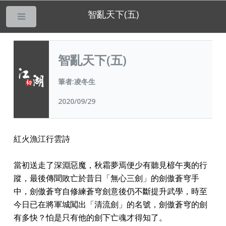
智亂天下(五)
___
智亂天下(五)
筆者:凌冬生
2020/09/29
紅火漁江行雲詩
當初送走了深淵惡魔，秋霜夢焉便少有聽見楌午夷的行
蹤，最後傳聞敗亡於昔日「無心三劍」的劍傲蒼穹手
中，劍傲蒼穹自修練蒼穹劍意後仍不斷提升武學，時至
今日已在將軍城闖出「清流劍」的名號，劍傲蒼穹的劍
有多快？怕是只有他的劍下亡魂才得知了。