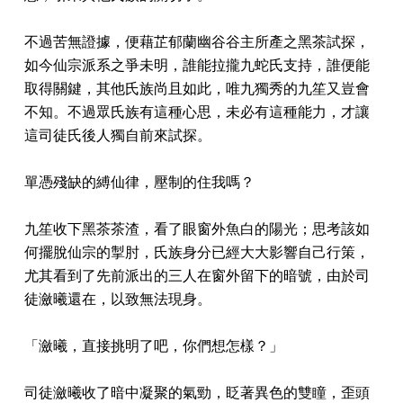
不過苦無證據，便藉芷郁蘭幽谷谷主所產之黑茶試探，
如今仙宗派系之爭未明，誰能拉攏九蛇氏支持，誰便能
取得關鍵，其他氏族尚且如此，唯九獨秀的九笙又豈會
不知。不過眾氏族有這種心思，未必有這種能力，才讓
這司徒氏後人獨自前來試探。
單憑殘缺的縛仙律，壓制的住我嗎？
九笙收下黑茶茶渣，看了眼窗外魚白的陽光；思考該如
何擺脫仙宗的掣肘，氏族身分已經大大影響自己行策，
尤其看到了先前派出的三人在窗外留下的暗號，由於司
徒瀲曦還在，以致無法現身。
「瀲曦，直接挑明了吧，你們想怎樣？」
司徒瀲曦收了暗中凝聚的氣勁，眨著異色的雙瞳，歪頭