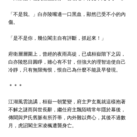
「不是我。」白亦陵嘴邊一口黑血，顯然已受不小的內
傷。
「是不是你，幾位閣主自有評斷，抓起來！」
府衛層層圍上，曾經的夜雨高徒，已成桓嶽階下之囚，
白亦陵怒目圓睜，雖心有不甘，但強大的理智迫使自己
冷靜，只有無限悔恨，恨自己為什麼不能及早發現。
＊＊＊
江湖風雲詭譎，桓嶽一朝驚變，府主尹玄胤就這樣抱著
不解之謎而與世長辭，繼任府主飄陌晴常年隱於幕後，
傳聞與尹氏舊脈有所芥蒂，內外難以齊心，其後不過數
月，虎詔閣主宋凌楓遭襲身亡。