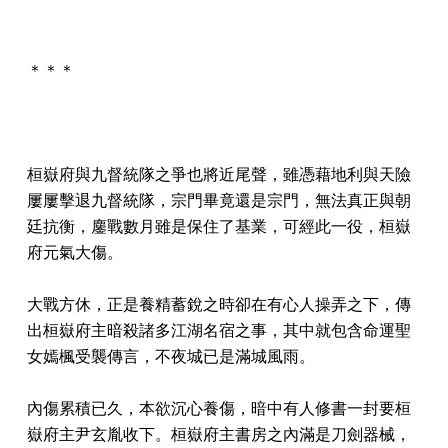
＊＊＊
桓嶽府與九督統隊之爭也將近尾聲，雖憑藉地利與天險
屢屢擊退九督統隊，宗門畢竟還是宗門，無法真正與朝
廷抗衡，鏖戰數月雖是保住了基業，可經此一役，桓嶽
府元氣大傷。
大戰方休，正是養精蓄銳之時卻在有心人操弄之下，傳
出桓嶽府主暗殺諸多江湖名宿之事，其中就包含命運聖
女嫣楓受襲傳言，不夜城已是滿城風雨。
內傷累積已久，本欲沉心養傷，暗中有人修書一封要桓
嶽府主尹玄胤收下。桓嶽府主書房之內滿是刀劍器械，