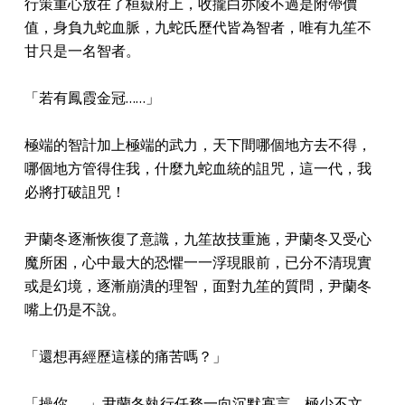
行策重心放在了桓嶽府上，收攏白亦陵不過是附帶價
值，身負九蛇血脈，九蛇氏歷代皆為智者，唯有九笙不
甘只是一名智者。
「若有鳳霞金冠……」
極端的智計加上極端的武力，天下間哪個地方去不得，
哪個地方管得住我，什麼九蛇血統的詛咒，這一代，我
必將打破詛咒！
尹蘭冬逐漸恢復了意識，九笙故技重施，尹蘭冬又受心
魔所困，心中最大的恐懼一一浮現眼前，已分不清現實
或是幻境，逐漸崩潰的理智，面對九笙的質問，尹蘭冬
嘴上仍是不說。
「還想再經歷這樣的痛苦嗎？」
「操你……」尹蘭冬執行任務一向沉默寡言，極少不文，