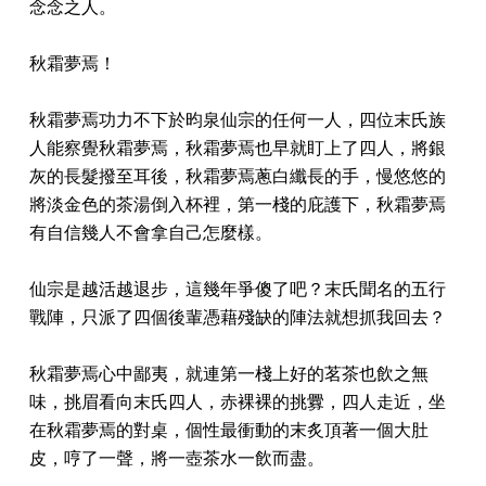
念念之人。
秋霜夢焉！
秋霜夢焉功力不下於昀泉仙宗的任何一人，四位末氏族
人能察覺秋霜夢焉，秋霜夢焉也早就盯上了四人，將銀
灰的長髮撥至耳後，秋霜夢焉蔥白纖長的手，慢悠悠的
將淡金色的茶湯倒入杯裡，第一棧的庇護下，秋霜夢焉
有自信幾人不會拿自己怎麼樣。
仙宗是越活越退步，這幾年爭傻了吧？末氏聞名的五行
戰陣，只派了四個後輩憑藉殘缺的陣法就想抓我回去？
秋霜夢焉心中鄙夷，就連第一棧上好的茗茶也飲之無
味，挑眉看向末氏四人，赤裸裸的挑釁，四人走近，坐
在秋霜夢焉的對桌，個性最衝動的末炙頂著一個大肚
皮，哼了一聲，將一壺茶水一飲而盡。