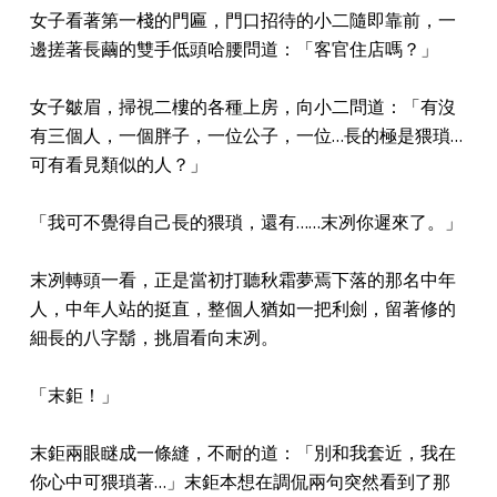
女子看著第一棧的門匾，門口招待的小二隨即靠前，一
邊搓著長繭的雙手低頭哈腰問道：「客官住店嗎？」
女子皺眉，掃視二樓的各種上房，向小二問道：「有沒
有三個人，一個胖子，一位公子，一位…長的極是猥瑣…
可有看見類似的人？」
「我可不覺得自己長的猥瑣，還有……末冽你遲來了。」
末冽轉頭一看，正是當初打聽秋霜夢焉下落的那名中年
人，中年人站的挺直，整個人猶如一把利劍，留著修的
細長的八字鬍，挑眉看向末冽。
「末鉅！」
末鉅兩眼瞇成一條縫，不耐的道：「別和我套近，我在
你心中可猥瑣著…」末鉅本想在調侃兩句突然看到了那