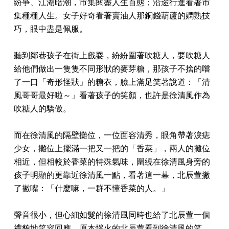
紛爭、江湖暗潮，市集閱盡人生百態；沿途行進看著市
集種種人生。女子好奇看著賣油人那銅錢葫蘆的嫻熟技
巧，眼中盡是佩服。
聽到鄰巷孩子在街上戲耍，紛紛圍著吹糖人，要吹糖人
給他們做出一隻隻不同形狀的麥芽糖，那孩子不捨的嚐
了一口「奇形怪狀」的糖衣，臉上滿足笑著說道：「清
風哥哥最好啦～」看著孩子的笑顏，也許是徐清風作為
吹糖人的驕傲。
而在徐清風的隔壁攤位，一位面容清秀，眼角帶著淚痣
少女，攤位上擺滿一把又一把的「香菜」，兩人的攤位
相近，但相較於香菜的特殊氣味，圍繞在徐清風身旁的
孩子明顯的更靠近徐清風一點，看著這一幕，北辰萱撇
了撇嘴：「什麼嘛，一群不懂香菜的人。」
聲音很小，但心細如髮的徐清風同時也給了北辰萱一個
禮貌地笑容回應，原本惱火的北辰萱看到徐清風的笑