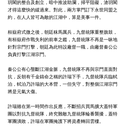
玥閣的整合及創立，暗中推波助瀾，掃平阻礙，滄玥閣
才得這麼快的緩過來。對此，兩方掌門訂下永世同盟之
約，在人人皆可為敵的江湖中，算是美事一件。
桓嶽府式微之後，朝廷秣馬厲兵，九督統隊重整旗鼓，
有桓嶽府作戰失利的前車之鑑，九督統隊不再是一昧地
針對宗門打擊，朝廷為此特設廠督一職，由廠督秦公公
負責打擊江湖宗門。
秦公公有心壟斷江湖金脈，九督統隊不再與宗門直面對
抗，反朝有千金鑄命之稱的許瑞下手，九督統隊兵臨軾
泊，軾泊乃許瑞的大本營，一但失守，對整個江湖宗門
將是元氣大傷。
許瑞雖在第一時間作出反應，不斷招兵買馬擴大蓋特軍
團以對抗九督統隊，終究難敵九督統隊輪番襲擾，蓋特
軍團潰敗，許瑞在軍團掩護下將資產轉回雲樓。