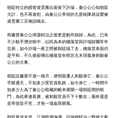
朝廷特立的綬督凌雲雁出面保下許瑞，秦公公心知朝廷
大計，也不再進犯，由秦公公率領的九督統隊就這麼被
凌雲雁三言兩語喝去。
而廠督秦公公掃蕩軾泊之後更是動作頻頻，為此，已有
不少殺手潛伏暗中，以民為本的穗落堂與許瑞財團常年
交易，如今許瑞一夜之間被朝廷端了去，穗落堂表面仍
是平和，不久後卻傳出穗落堂冬暝坊主木璟孤身刺殺秦
公公的大事。
朝廷設廠督不過一個月，便明面遭人刺殺身亡，秦公公
手眼通天，不知多少受官員私賄，如今身亡，一時間不
知多少人為了秦公公暗藏的帳本展開一場朝廷間的暗
鬥，為此牽連甚廣，被刺殺官員不下十數名；最終還是
皇帝頒旨不究，才免一場血雨腥風。
朝廷風波未息，江湖暗潮洶湧，許瑞經軾泊一戰後元氣