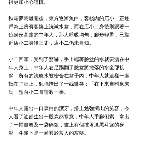
得更加小心謹慎。
秋霜夢焉離開後，東方逐漸魚白，客棧內的店小二正逐
戶為上房賓客換上洗漱水盆，而在店小二身後則跟著一
位身形高瘦的中年人，那人呼吸均勻，腳步輕盈，已靠
近店小二身後三丈，店小二仍未自知。
小二回頭，受到了驚嚇，手上端著臉盆的水就要灑在中
年人身上，中年人右足踢翻了臉盆將撒落的水全部接
起，所有的洗臉水被密合在盆子內，中年人就這樣一腳
抵在了牆上，勉強擠出了一絲微笑：「在下來自昀泉末
氏，想向小二哥請教一事。」
中年人露出一口森白的潔牙，搭上勉強擠出的笑容，令
人看了油然生出一股森然寒意，中年人手腳俐索，拿出
了一幅畫卷及一袋碎銀，畫上有個披著漆黑斗篷的身
影，斗篷下是一頭異於常人的灰髮。