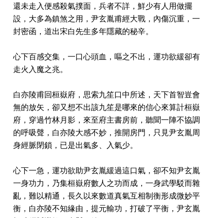
還未走入便感殺氣撲面，兵者不詳，鮮少有人用做擺
設，大多為鎮煞之用，尹玄胤甫經大戰，內傷沉重，一
封密函，道出宋白先生多年隱藏的秘辛。
心下百感交集，一口心頭血，嘔之不出，運功欲緩卻有
走火入魔之兆。
白亦陵甫回桓嶽府，思索九笙口中所述，天下首智豈會
無的放矢，卻又想不出該九笙是哪來的信心來算計桓嶽
府，穿過竹林月影，來至府主書房前，聽聞一陣不協調
的呼吸聲，白亦陵大感不妙，推開房門，只見尹玄胤周
身經脈閉鎖，已是出氣多、入氣少。
心下一急，運功欲助尹玄胤緩過這口氣，卻不知尹玄胤
一身功力，乃集桓嶽府數人之功而成，一身武學駁而雜
亂，難以精通，長久以來數道真氣互相制衡形成微妙平
衡，白亦陵不知緣由，提元輸功，打破了平衡，尹玄胤