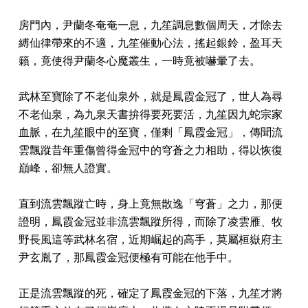
房門內，尹蘭冬奄奄一息，九笙調息數個周天，才除去
縛仙律帶來的不適，九笙催動心法，搖起銀鈴，盈耳天
籟，竟使得尹蘭冬心魔叢生，一時竟被嚇暈了去。
武林至寶除了不老仙泉外，就是鳳霞金冠了，世人為尋
不老仙泉，為九泉天書拚得要死要活，九笙因九蛇宗家
血脈，在九笙眼中的至寶，僅剩「鳳霞金冠」，傳聞流
雲飄蹤昔年重傷曾得金冠中的穹蒼之力相助，得以恢復
巔峰，卻無人證實。
直到流雲飄蹤亡時，身上竟無散逸「穹蒼」之力，那便
證明，鳳霞金冠並非流雲飄蹤所得，而除了凌雲雁、牧
野長風這等武林名宿，近期崛起的高手，莫屬桓嶽府主
尹玄胤了，那鳳霞金冠便極有可能在他手中。
正是流雲飄蹤的死，確定了鳳霞金冠的下落，九笙才將