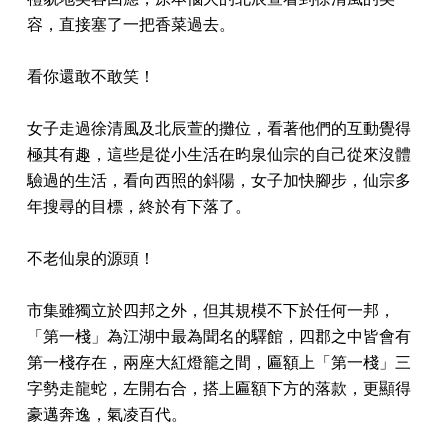
容，直接塞了一把香菜過去。
看你還敢不敢笑！
女子走過徐清風及北辰萱的攤位，看著他們的互動覺得
極其有趣，這些是從小生活在昀泉仙宗的自己從來沒體
驗過的生活，看向西照的斜陽，女子加快腳步，仙宗多
年搜尋的目標，終於有下落了。
不老仙泉的源頭！
市集雖獨立於四邦之外，但其規模不下於任何一邦，
「第一棧」為江湖中最為聞名的驛館，四郡之中皆會有
第一棧存在，兩座大紅燈籠之間，匾額上「第一棧」三
字勢走龍蛇，左開右合，搭上匾額下方的落款，更顯得
豪邁奔逸，氣凌百代。