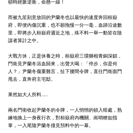
頓時經脈逆衝，命懸一線！
而被九笙刻意放回的尹蘭冬也以最快的速度奔回桓嶽
府，即便內傷沉重，也不願拖慢一分一毫，血跡沿途數
里，即將步入桓嶽府週近之地，殊不料一舉一動皆在陰
謀者算計之中。
大戰方休，正是休養之時，桓嶽府三環獅相青銅深鎖，
門衛見尹蘭冬浴血歸來，出聲大喝：「停步，你是何
人？」尹蘭冬傷重難言，扯下腰間令牌，直往門衛面門
甩去，直奔府主宅邸。
果然如大人所料……
兩名門衛收起尹蘭冬的令牌，一人悄悄的頓入暗處，熟
練地換上一身夜行衣，對桓嶽府內機關、崗哨瞭如指
掌，一入尾隨尹蘭冬撞見預料中的一幕。