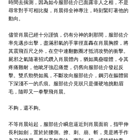
時間去揣測，因為如今服部佐介已面露非人之相，不是
尋常對手可相比擬，肖晨得全神專注，時刻緊盯著他的
動向。
儘管肖晨已經十分謹慎，仍有分神的剎那間，服部佐介
率先邁步出擊，盡滿邪氣的手掌徑直轟在肖晨胸膛，將
其震飛百尺之外，在空中連翻數圈才抵消攻勢的衝擊。
屍邪之氣隨著招式鑽入肖晨體內，猶如萬蠱噬體，令其
疼痛難耐，他呲牙強忍痛楚，仍舊向服部佐介發起反
擊。雙爪勁勢如風，不斷攻向服部佐介，鋼刃在軀體留
下深淺不一的爪痕。服部佐介見狀只是僵硬地挑動眉
毛，隨即又一拳擊飛肖晨。
不夠，還不夠。
不等肖晨站起，服部佐介瞬息逼近到肖晨面前，指甲伸
長利如劍，置於於腰側。撩、刺、崩、斬，竟是將手作