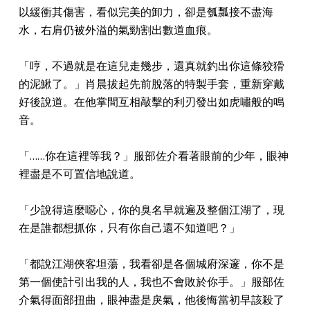
以緩衝其傷害，看似完美的卸力，卻是瓠瓢接不盡海
水，右肩仍被外溢的氣勁割出數道血痕。
「哼，不過就是在這兒走幾步，還真就釣出你這條狡猾
的泥鰍了。」肖晨拔起先前脫落的特製手套，重新穿戴
好後說道。在他掌間互相敲擊的利刃發出如虎嘯般的鳴
音。
「……你在這裡等我？」服部佐介看著眼前的少年，眼神
裡盡是不可置信地說道。
「少說得這麼噁心，你的臭名早就遍及整個江湖了，現
在是誰都想抓你，只有你自己還不知道吧？」
「都說江湖俠客坦蕩，我看卻是各個城府深邃，你不是
第一個使計引出我的人，我也不會敗於你手。」服部佐
介氣得面部扭曲，眼神盡是戾氣，他後悔當初早該殺了