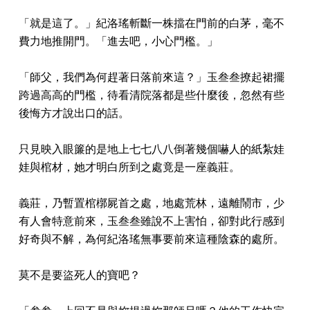
「就是這了。」紀洛瑤斬斷一株擋在門前的白茅，毫不
費力地推開門。「進去吧，小心門檻。」
「師父，我們為何趕著日落前來這？」玉叁叁撩起裙擺
跨過高高的門檻，待看清院落都是些什麼後，忽然有些
後悔方才說出口的話。
只見映入眼簾的是地上七七八八倒著幾個嚇人的紙紮娃
娃與棺材，她才明白所到之處竟是一座義莊。
義莊，乃暫置棺槨屍首之處，地處荒林，遠離鬧市，少
有人會特意前來，玉叁叁雖說不上害怕，卻對此行感到
好奇與不解，為何紀洛瑤無事要前來這種陰森的處所。
莫不是要盜死人的寶吧？