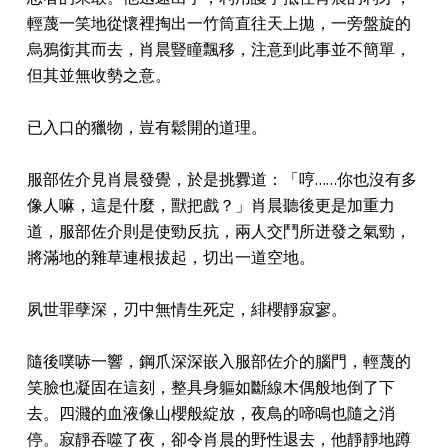
輕蔑一笑地從懷裡掏出一竹筒直往天上拋，一旁盤旋的
烏鴉銜其而去，肖晨豎瞳飄移，注意到此事並不簡單，
但其並無收勢之意。
已入口的獵物，豈有鬆開的道理。
服部佐介見肖晨發覺，於是挑釁道：「哼……你也沒有多
像人嘛，這是什麼，獸把戲？」肖晨聽後更是加重力
道，服部佐介則是使勁反抗，兩人交鬥所迸發之氣勁，
將滿地的雜草連根拔起，切出一道空地。
夙世罪孽深，刃中無情生死定，緋櫻靜寂寥。
隨後噗哧一響，鋼爪深深嵌入服部佐介的腦門，輕蔑的
笑臉也凝固在這刻，整具身軀如斷線木偶般地倒了下
去。四濺的血液像山櫻般綻放，夜鳥的啼鳴也隨之消
停。寂靜吞噬了夜，卻令肖晨的野性退去，他靜靜地蹲