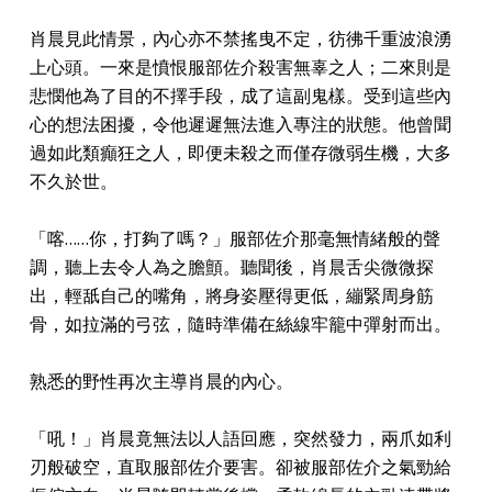
肖晨見此情景，內心亦不禁搖曳不定，彷彿千重波浪湧
上心頭。一來是憤恨服部佐介殺害無辜之人；二來則是
悲憫他為了目的不擇手段，成了這副鬼樣。受到這些內
心的想法困擾，令他遲遲無法進入專注的狀態。他曾聞
過如此類癲狂之人，即便未殺之而僅存微弱生機，大多
不久於世。
「喀……你，打夠了嗎？」服部佐介那毫無情緒般的聲
調，聽上去令人為之膽顫。聽聞後，肖晨舌尖微微探
出，輕舐自己的嘴角，將身姿壓得更低，繃緊周身筋
骨，如拉滿的弓弦，隨時準備在絲線牢籠中彈射而出。
熟悉的野性再次主導肖晨的內心。
「吼！」肖晨竟無法以人語回應，突然發力，兩爪如利
刃般破空，直取服部佐介要害。卻被服部佐介之氣勁給