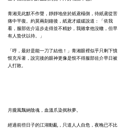
青湘見此默不作聲，靜靜地坐於紙鳶榻側，待紙鳶從苦
痛中平復。約莫兩刻鐘後，紙鳶才緩緩說道：「依我
看，服部佐介這步走得並不精妙，我雖拿他沒轍，但早
有人蛰伏以待。」
「哼，最好是能一刀了結他！」青湘眼裡似乎只剩下憤
恨充斥著，說完後的眼神更像是恨不得服部佐介早日被
人打敗。
月朧風飄納陰魂，血溫爪染抿秋夢。
經過前些日子的江湖動亂，只道人人自危，夜晚已不比