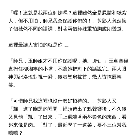
「喔！這就是我兩位師妹嗎？這裡雖然全是屍體和紙紮
人，但不用怕，師兄我會保護你們的！」剪影人忽然換
了個截然不同的語調，對著兩個師妹重拍胸膛朗聲道。
這裡最讓人害怕的就是你……
「師兄，玉師姐才不用你保護呢，她……嗚。」玉叄叁徑
直摀住柳湘寧的小嘴，不讓她把剩下的話說完。兩人眼
神與紀洛瑤對視一瞬，後者聳肩搖首，幾人皆掩唇輕
笑。
「可惜師兄我這裡也沒什麼好招待的。」剪影人又
「飄」進了幽黑的裡間，裡頭傳出了點聲響後，不久後
又見他「飄」了出來，手上還端著兩盤醬色的東西，看
起來像是肉。「對了，最近學了一道菜，要不三位幫我
嚐嚐？」