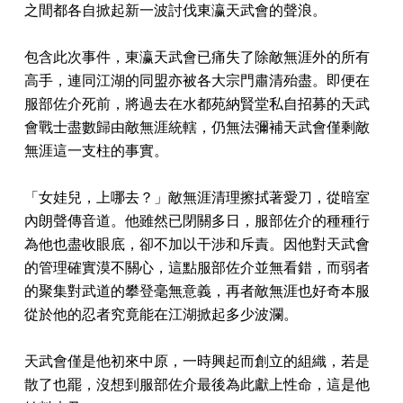
之間都各自掀起新一波討伐東瀛天武會的聲浪。
包含此次事件，東瀛天武會已痛失了除敵無涯外的所有
高手，連同江湖的同盟亦被各大宗門肅清殆盡。即便在
服部佐介死前，將過去在水都苑納賢堂私自招募的天武
會戰士盡數歸由敵無涯統轄，仍無法彌補天武會僅剩敵
無涯這一支柱的事實。
「女娃兒，上哪去？」敵無涯清理擦拭著愛刀，從暗室
內朗聲傳音道。他雖然已閉關多日，服部佐介的種種行
為他也盡收眼底，卻不加以干涉和斥責。因他對天武會
的管理確實漠不關心，這點服部佐介並無看錯，而弱者
的聚集對武道的攀登毫無意義，再者敵無涯也好奇本服
從於他的忍者究竟能在江湖掀起多少波瀾。
天武會僅是他初來中原，一時興起而創立的組織，若是
散了也罷，沒想到服部佐介最後為此獻上性命，這是他