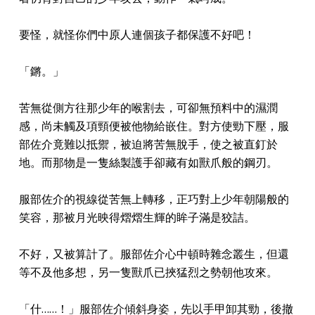
要怪，就怪你們中原人連個孩子都保護不好吧！
「鏘。」
苦無從側方往那少年的喉割去，可卻無預料中的濕潤
感，尚未觸及項頸便被他物給嵌住。對方使勁下壓，服
部佐介竟難以抵禦，被迫將苦無脫手，使之被直釘於
地。而那物是一隻絲製護手卻藏有如獸爪般的鋼刃。
服部佐介的視線從苦無上轉移，正巧對上少年朝陽般的
笑容，那被月光映得熠熠生輝的眸子滿是狡詰。
不好，又被算計了。服部佐介心中頓時雜念叢生，但還
等不及他多想，另一隻獸爪已挾猛烈之勢朝他攻來。
「什……！」服部佐介傾斜身姿，先以手甲卸其勁，後撤