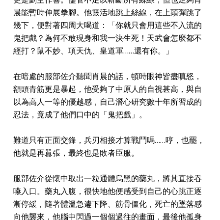
晨能暫時伸展拳腳。他靈活地跳上絲線，在上頭彈跳了
幾下，便對著四周大喝道：「你就只會用這些不入流的
鬼把戲？為何不敢現身和我一決生死！天武會怎麼都不
經打？鼠不妙、項天仇、皇道軍……還有你。」
在暗處的服部佐介聽聞肖晨的話，頓時眼神皆盡嗔怒，
額頭青筋更是暴起，他受夠了中原人的自視甚高，與自
以為高人一等的優越感，自己潛心研究數十年所習成的
忍法，竟成了他們口中的「鬼把戲」。
難道只有正面交鋒，兵刃相接才算戰鬥嗎……哼，也罷，
他就是再囂張，最終也是敗者臣服。
服部佐介從懷中取出一粒通體烏黑的藥丸，將其直接吞
嚥入口。藥丸入腹，很快地他便感受到自己的心跳正逐
漸停緩，隨著體溫急遽下降、筋骨僵化，死亡的墜落感
向他襲來，他腦中閃過一個個過往的畫面，最後他孤身