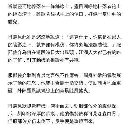
肖晨靈巧地停落在一條絲線上，靈目圓睜地抖落衣袍上
的碎石渣子，蹲踞著舔拭手上的傷口，好似一隻理毛的
貓兒。
肖晨見此卻是悠悠地說道：「這算什麼，你還是在那人
的陰影之下。就算如何模仿，你終究無法超越他。」服
部佐介為何在這段時日大出風頭，江湖人大都已有約略
的了解，對其動機的推論亦有共識。
服部佐介聽到肖晨之言後不作應答，周身外散的氣勁展
示了他的狂怒，他雙手合攏十指交錯，使勁朝著地面重
砸，陣陣罡風讓絲線上的肖晨隨風搖曳。
肖晨見狀抓緊時機，俯衝而去，朝服部佐介的腹側探
爪，刻印出深厚的爪痕，他的傷勢依稀可見森森白骨，
但服部佐介仍未倒下，反手便是重錘而來。