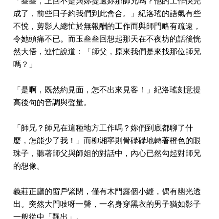
「叁叁，上回不是與妳提過妳那師兄嗎？他的工作快完
成了，前些日子約我們到此會合。」紀洛瑤的語氣有些
不悅，剪影人總忙於無報酬的工作而與師門略有疏遠，
令她頭痛不已。而玉叁叁回想起那天在不夜坊的話後恍
然大悟，連忙說道：「師父，原來我們是來找那位師兄
嗎？」
「是啊，既然約見面，怎不出來見客！」紀洛瑤刻意提
高後句的音調與聲量。
「師兄？師兄在這種地方工作嗎？妳們到底都聊了什
麼，怎能少了我！」而柳湘寧則骨碌碌地轉著橙色的眼
珠子，聽著師父與師姐的對話中，內心已然勾起對師兄
的想像。
義莊正廳的窗戶緊閉，僅有木門露個小縫，偶有幽光透
出。突然大門吱呀一聲，一名身穿黑衣的男子猶如影子
一般從中「飄出」。