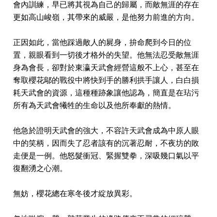
會內訓練，早已將其視為自己的歸屬，而敵無涯的存在
更如高山峻嶺，其帶來的威嚴，是他努力前進的方向。
正因如此，當他踩過敵人的屍身，拚命爬到今日的位
置，親眼看到一切後才格外的失望。他無法忍受敵無涯
身為會長，卻對於東瀛天武會經營這般不上心，甚至在
奪取櫻花鄔的戰役中將快到手的勝利拱手讓人，白白損
耗天武會的資源，這種種跡象讓他認為，簡直是在玷污
所有為天武會犧牲的生命以及他所奉獻的熱情。
他急於證明天武會的強大，不容許天武會成為中原人眼
中的笑柄，因而失了忍者該有的沉著忍耐，不夜坊的敗
走便是一例。他怒髮衝冠、緊握雙拳，深吸幾口氣以平
復翻湧之心潮。
無妨，櫻花總在寒冬後才綻放異彩。