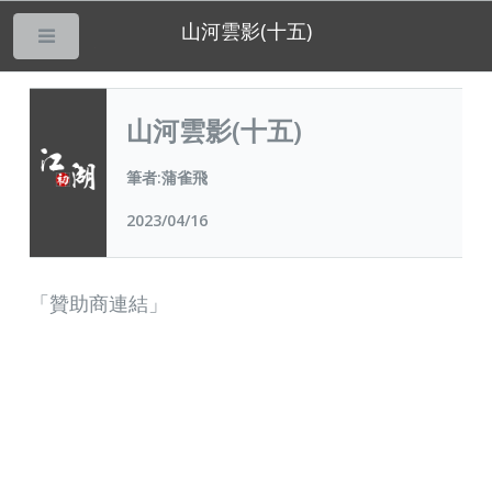
山河雲影(十五)
___
山河雲影(十五)
筆者:蒲雀飛
2023/04/16
「贊助商連結」