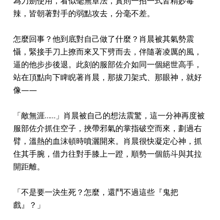
為刀劍使用，看似毫無章法，實則一招一式皆精妙毒
辣，皆朝著對手的弱點攻去，分毫不差。
怎麼回事？他到底對自己做了什麼？肖晨被其氣勢震
懾，緊接手刀上撩而來又下劈而去，伴隨著凌厲的風，
逼的他步步後退。此刻的服部佐介如同一個絕世高手，
站在頂點向下睥睨著肖晨，那拔刀架式、那眼神，就好
像——
「敵無涯……」肖晨被自己的想法震驚，這一分神再度被
服部佐介抓住空子，挾帶邪氣的掌指破空而來，劃過右
臂，溫熱的血沫頓時噴灑開來。肖晨很快凝定心神，抓
住其手腕，借力往對手膝上一蹬，順勢一個筋斗與其拉
開距離。
「不是要一決生死？怎麼，還鬥不過這些『鬼把
戲』？」