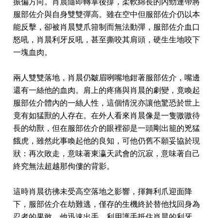
振偏方向。肖晨隨即轉掌後撐，柔軟綿長的內勁連帶將
服部佐介與自身雙雙彈高。雖在空中但服部佐介仍以本
能反擊，卻被肖晨雙爪箝制而無法動彈，服部佐介血口
怒吼，肖晨利牙反吼，甚至撕咬其肩頭，硬生生地咬下
一塊血肉。
兩人雙雙落地，肖晨仍皺眉咧嘴地鉗著服部佐介，嘴邊
還有一絲他的血肉。肩上的疼痛與肖晨的劇變，竟喚起
服部佐介體內的一絲人性，這個情況亦讓他驚恐於世上
竟有如猛獸的人存在。在外人看來肖晨像是一隻嗷嗷待
長的幼獸，但在服部佐介的眼裡卻是一頭剛出籠的兇猛
餓虎，雖然此事喚起他的良知，可他仍舊不願妥協於現
狀：再次敗走，意味著東瀛天武會的沉寂，意味著自己
終究無法超越那佝僂的背影。
這時肖晨彷彿未受高空落地之影響，揮舞利爪迎面降
下，服部佐介在劫難逃，僅存的生機終於替他找回身為
忍者的果敢。他迅速出手，利用護手抵住肖晨的利牙，