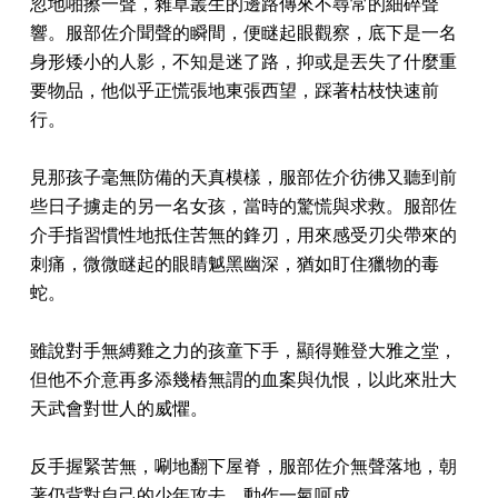
忽地啪擦一聲，雜草叢生的邊路傳來不尋常的細碎聲
響。服部佐介聞聲的瞬間，便瞇起眼觀察，底下是一名
身形矮小的人影，不知是迷了路，抑或是丟失了什麼重
要物品，他似乎正慌張地東張西望，踩著枯枝快速前
行。
見那孩子毫無防備的天真模樣，服部佐介彷彿又聽到前
些日子擄走的另一名女孩，當時的驚慌與求救。服部佐
介手指習慣性地抵住苦無的鋒刃，用來感受刃尖帶來的
刺痛，微微瞇起的眼睛魆黑幽深，猶如盯住獵物的毒
蛇。
雖說對手無縛雞之力的孩童下手，顯得難登大雅之堂，
但他不介意再多添幾樁無謂的血案與仇恨，以此來壯大
天武會對世人的威懼。
反手握緊苦無，唰地翻下屋脊，服部佐介無聲落地，朝
著仍背對自己的少年攻去，動作一氣呵成。