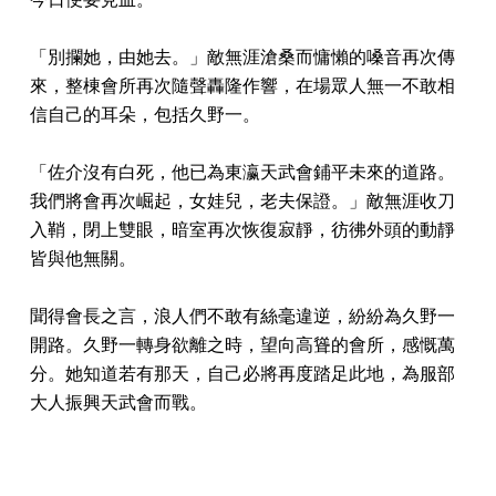
「別攔她，由她去。」敵無涯滄桑而慵懶的嗓音再次傳
來，整棟會所再次隨聲轟隆作響，在場眾人無一不敢相
信自己的耳朵，包括久野一。
「佐介沒有白死，他已為東瀛天武會鋪平未來的道路。
我們將會再次崛起，女娃兒，老夫保證。」敵無涯收刀
入鞘，閉上雙眼，暗室再次恢復寂靜，彷彿外頭的動靜
皆與他無關。
聞得會長之言，浪人們不敢有絲毫違逆，紛紛為久野一
開路。久野一轉身欲離之時，望向高聳的會所，感慨萬
分。她知道若有那天，自己必將再度踏足此地，為服部
大人振興天武會而戰。