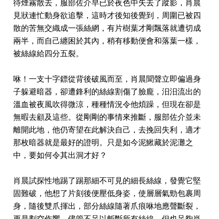
待煙霧散去，服部佐介早已於夜色中失去了蹤影，肖晨
見狀連忙動身欲追擊，這時才後知後覺到，周圍已被四
散的苦無交織成一張絲網，有片樹葉才剛飄落就遭切成
兩半，而自己纏困於其內，稍有移動便會和落葉一樣，
被絲線給四分五裂。
咻！一支十字鏢從背後破風而至，肖晨聞聲立即偏過身
子躲避暗器，卻遭鋒利的絲線割傷了臉龐，汨汨流出的
溫血被夜風吹得微涼，種種情況令他煩躁，但現在卻是
無暇去顧及這些。從剛剛的事情來推斷，服部佐介並未
離開此地，他仍寄望在此解決自己，去挽回失利，適才
那枚暗器就是最好的證明。只是如今泥鰍藏於泥灘之
中，要如何令其出洞才好？
肖晨試探性地踢了踢那細不可見的細長絲線，發覺它堅
固難破，他想了片刻後便壓低身姿，使層層氣勁包裹周
身，隨後雙爪揮出，部分絲線隨著爪痕咻地應聲斷裂，
更是劃空作響。儘管不足以斬斷所有絲線，但也足夠肖