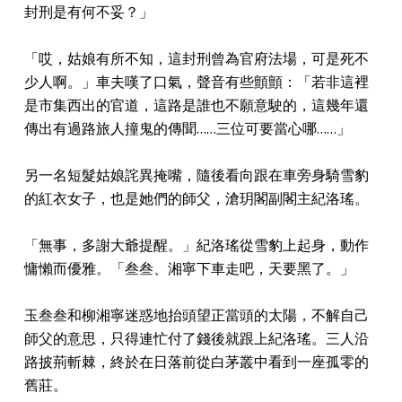
封刑是有何不妥？」
「哎，姑娘有所不知，這封刑曾為官府法場，可是死不
少人啊。」車夫嘆了口氣，聲音有些顫顫：「若非這裡
是市集西出的官道，這路是誰也不願意駛的，這幾年還
傳出有過路旅人撞鬼的傳聞……三位可要當心哪……」
另一名短髮姑娘詫異掩嘴，隨後看向跟在車旁身騎雪豹
的紅衣女子，也是她們的師父，滄玥閣副閣主紀洛瑤。
「無事，多謝大爺提醒。」紀洛瑤從雪豹上起身，動作
慵懶而優雅。「叁叁、湘寧下車走吧，天要黑了。」
玉叁叁和柳湘寧迷惑地抬頭望正當頭的太陽，不解自己
師父的意思，只得連忙付了錢後就跟上紀洛瑤。三人沿
路披荊斬棘，終於在日落前從白茅叢中看到一座孤零的
舊莊。