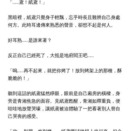
「……鳶！紙鳶！」
黑暗裡，紙鳶只覺身子輕飄，忘乎時長且難辨自己身處
何方。此時耳邊傳來熟悉的聲音，卻想不起是何人。
好耳熟……是誰來著？
反正自己已經死了，大抵是地府閻王吧……
「嗚……再不起來，就把你烤了！放到烤架上的那種，酥
脆脆的！」
聽到這話的紙鳶猛然睜眼，眼前是自己廂房的橫樑，身
旁是青湘焦急的面容。見紙鳶甦醒，青湘如釋重負，便
哇哇地放聲哭嚎，讓紙鳶被迫體驗了一把看著別人替自
己哭喪的感受。