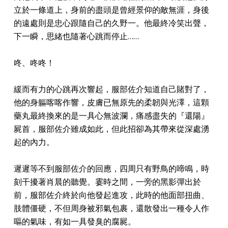
立於一條道上，身前的盡頭是曾經景仰的敵無涯，身後
的遠處則是忠心跟隨自己的久野一。他最終冷笑出聲，
下一瞬，思緒也隨著心跳而停止……
咚、咚咚！
緩而有力的心跳再次響起，服部佐介知道自己賭對了，
他的身軀喀喀作響，皮膚已無原先的柔韌與光澤，這顆
藥丸最終換來的是一具心無波瀾，痛感盡失的『還陽』
屍首，服部佐介雖成如此，但此招卻為其帶來從深處湧
起的內力。
遲遲等不到服部佐介的回應，四周只有野鳥的啼鳴，時
刻干擾著肖晨的聽覺。霎時之間，一旁的黑影彈出於
前，服部佐介終於向他發起進攻，此時的他面部扭曲、
肢體僵硬，不但周身被邪氣包裹，還散發出一種令人作
嘔的氣味，有如一具發臭的腐屍。