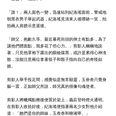
「誰！」兩人面色一變，迅速站到紀洛瑤面前，警戒地
朝黑衣男子舉起武器，紀洛瑤見清來人後噗哧一笑，拍
拍兩人肩膀示意退後。
「師父，抱歉久等。最近暴死街頭的俠士有點多，為了
讓他們體面點，我多花了些心力。」剪影人幽幽地說
著，只見他罩袍下露出的眼瞼煤黑，或許是累得心神渙
散，沒能注意兩位拿著筷子和骰子指向自己的奇怪姑
娘。
剪影人舉手投足間，感覺似是無常顯靈，玉叄叁只覺身
軀一震，正如師父所說，師兄真的很像勾魂使者。
剪影人將蠟燭點燃後便置於架上，義莊登時燈火通明。
在剪影人收拾好後，紀洛瑤便指著兩名少女對他介紹
道：「她們是你的師妹，玉叁叁和柳湘寧。」