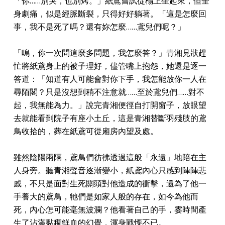
「你……別哭，也別烤。」紙鳶嘗試從榻上坐起來，但全
身劇痛，似是經脈斷裂，只得好好躺著。「這是怎麼回
事，我不是死了嗎？還有妳怎麼……鳶兒們呢？」
「嗚，你一次問這麼多問題，我怎麼答？」青湘見狀趕
忙將紙鳶身上的被子理好，儘管嘴上抱怨，她還是逐一
答道：「知道有人可能會對你下手，我怎能放你一人在
尋陌閣？只是沒想到稍不注意就……至於鳶兒們……對不
起，我無能為力。」說完青湘便徑自打開窗子，放眼望
去就能看到院子有座小土丘，這是青湘替斷羽殘肢的鳶
鳥收拾的，葬在紙鳶可從廂房內望及處。
雖然陰陽兩隔，鳶鳥們彷彿透過這般「永遠」地陪在主
人身旁。聽青湘聲音逐漸變小，紙鳶內心只感到陣陣悲
戚，不只是面對生死關頭對他造成的衝擊，還為了他一
手養大的鳶鳥，牠們是如家人般的存在，如今為他而
死，內心怎可能毫無波瀾？他看著自己的手，霎時間產
生了沾滿黏稠鮮血的幻覺，渾身戰慄不已。