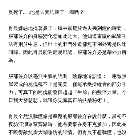
臭死了……他是去糞坑滾了一圈嗎？
肖晨嫌惡地掩著鼻子，腦中震驚於過去幾刻鐘的時間，
服部佐介的身軀變化怎如此之大。他知道東瀛的武學功
法有別於中原，但世上的邪門外道卻無不例外皆是殊途
同歸。因此肖晨能夠輕易辨認，服部佐介必是藉外力所
為。
服部佐介以毫無生氣的語調，陰森地冷語道：「用敵無
崖製成的屍傀稱不上是完美，僅能承受操縱者的部分功
力，可真正的屍傀能發揮超越『生前』的數倍力量。今
日我大發慈悲，就讓你見識真正的扶桑秘術！」
肖晨全然沒聽懂像是瘋魔的服部佐介在說什麼，當初不
夜坊江湖眾幫齊聚時，他有要事在身不克參加，因此並
不曉得敵無崖大鬧賭坊的詳情。但肖晨不想聽懂，也沒