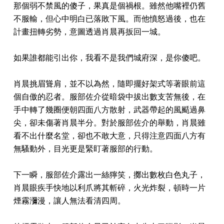
那個弱不禁風的傻子，果真是個禍根。雖然他嘴裡仍舊
不服輸，但心中明白已落敗下風。而他憤怒過後，也在
計畫扭轉劣勢，意圖透過肖晨再扳回一城。
如果誰都能引出你，我看不是我們城府深，是你傻吧。
肖晨挑眉聳肩，並不以為然，隨即擺好架式等著眼前這
個自傲的忍者。服部佐介從暗袋中拔出數支苦無後，在
手中轉了幾圈便朝四面八方散射，武器帶起的風颳過鼻
尖，卻未傷著肖晨半分。對於服部佐介的舉動，肖晨雖
看不出什麼名堂，卻也不敢大意，只得注意四面八方有
無騷動外，目光更是緊盯著服部的行動。
下一瞬，服部佐介露出一絲獰笑，擲出數枚白色丸子，
肖晨眼疾手快地以利爪將其斬碎，火光炸裂，頓時一片
煙霧瀰漫，讓人無法看清四周。