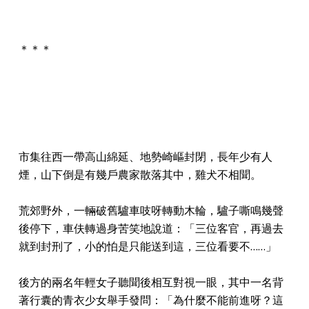
＊＊＊
市集往西一帶高山綿延、地勢崎嶇封閉，長年少有人
煙，山下倒是有幾戶農家散落其中，雞犬不相聞。
荒郊野外，一輛破舊驢車吱呀轉動木輪，驢子嘶鳴幾聲
後停下，車伕轉過身苦笑地說道：「三位客官，再過去
就到封刑了，小的怕是只能送到這，三位看要不……」
後方的兩名年輕女子聽聞後相互對視一眼，其中一名背
著行囊的青衣少女舉手發問：「為什麼不能前進呀？這