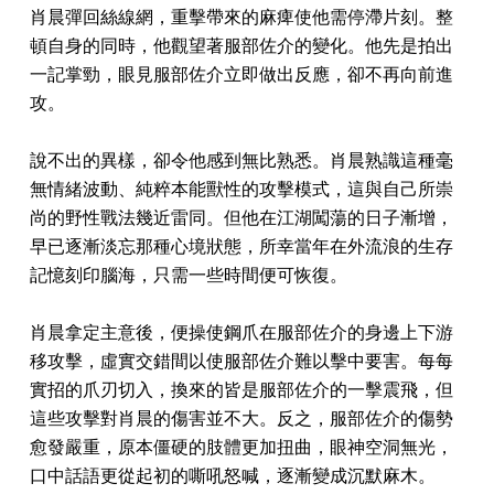
肖晨彈回絲線網，重擊帶來的麻痺使他需停滯片刻。整
頓自身的同時，他觀望著服部佐介的變化。他先是拍出
一記掌勁，眼見服部佐介立即做出反應，卻不再向前進
攻。
說不出的異樣，卻令他感到無比熟悉。肖晨熟識這種毫
無情緒波動、純粹本能獸性的攻擊模式，這與自己所崇
尚的野性戰法幾近雷同。但他在江湖闖蕩的日子漸增，
早已逐漸淡忘那種心境狀態，所幸當年在外流浪的生存
記憶刻印腦海，只需一些時間便可恢復。
肖晨拿定主意後，便操使鋼爪在服部佐介的身邊上下游
移攻擊，虛實交錯間以使服部佐介難以擊中要害。每每
實招的爪刃切入，換來的皆是服部佐介的一擊震飛，但
這些攻擊對肖晨的傷害並不大。反之，服部佐介的傷勢
愈發嚴重，原本僵硬的肢體更加扭曲，眼神空洞無光，
口中話語更從起初的嘶吼怒喊，逐漸變成沉默麻木。