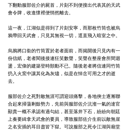
下翻動服部佐介的屍首，片刻不到便搜出代表其的天武
會令牌，收進懷裡便悄然離去。
這一夜，江湖似是得到了片刻安寧，而那枚竹筒也被烏
鴉帶回天武會，只見其無視一切，逕直飛入暗室之中。
烏鴉將口銜的竹筒置於老者面前，而揭開後只見內有一
份信紙，老者閱後接連狂笑數聲，笑聲在整座會所間迴
盪，宏偉的建築登時顫動不已。隨後老者將信連同竹筒
扔入火窯中讓其化為灰燼，似是在悼念可用之才的逝
去。
服部佐介之死對敵無涯可謂迎頭痛擊，各地俠士逐漸聯
合起來掃蕩剩餘勢力，先前與服部佐介沆瀣一氣的達官
顯貴一概不承認有過勾結，甚至落井下石，紛紛向朝廷
上奏要緝拿天武會的要員，導致服部佐介生前以敵無崖
之名安插的耳目盡皆下獄。可說服部之死令江湖與廟堂