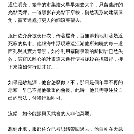
過往明亮，繁華的市集燈火早早熄去大半，只留些許的
光點閃爍。一道黑影在光點下穿梭，悄然現形於建築屋
角，循著遠處打更人的銅鑼聲望去。
服部佐介身披夜行衣，倚著屋脊，百無聊賴地盯著幾近
死寂的集市。他腦海中浮現著這江湖他所知曉的每一道
面孔與其實力背景，如今利用霧隱泉澗的離間計已然失
效，讓官民離心的計畫還未進行便被扼殺在搖籃裡，接
下來該如何行動才好……
如果是敵無涯，他會怎麼做？不，那只是個年華不再的
老頭，早已不是他敬重的會長。此時，他只需專注於自
己的想法，付諸行動即可。
沒錯，如今能振興天武會的人非他莫屬。
想到此處，服部佐介已被思緒帶回過去，他自幼在天武