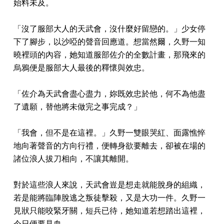
始料未及。
「沒了服部大人的天武會，沒什麼好留戀的。」少女停
下了腳步，以沙啞的聲音回應道。想當然爾，久野一知
曉裡頭的內容，她知道服部佐介的全數計畫，那飛來的
烏鴉便是服部大人最後的釋懷與效忠。
「佐介為天武會盡心盡力，妳既效忠於他，何不為他盡
了遺願，替他將未做完之事完成？」
「我會，但不是在這裡。」久野一雙眼哭紅、面露憔悴
地向著聲音的方向行禮，便轉身欲要離去，卻被在場的
諸位浪人拔刀相向，不讓其離開。
對於這些浪人來說，天武會豈是想走就能脫身的組織，
若是能將臨陣脫逃之叛徒擊殺，又是大功一件。久野一
見狀只能咬緊牙關，短兵已待，她知道若想踏出這裡，
今日便要見血。