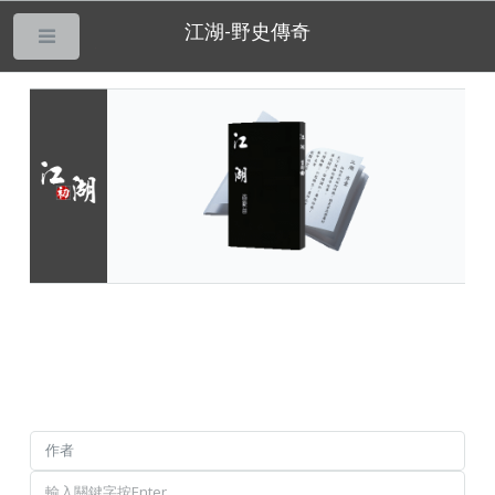
江湖-野史傳奇
___