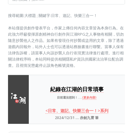
搜尋範圍:大標題 ; 關鍵字:日常、遊記、快樂三合一！
本站僅提供創作發表平台，作家上傳任何內容文章皆為本身行為。在
此強力呼籲發揮原創精神自行創作與江湖RPG之人事物有相關，切勿
隨意抄襲他人之作品。如果有發現任何抄襲或盜用的文章，除了透過
遊戲內回報外，站外人士也可以透過站務臉書進行聯繫。當事人保有
法律告訴權，請當事人向該抄襲人自行依現實法律進行處理。進行相
關法律程序時，本站同時提供相關隱私IP資訊供國家法治單位配合調
查。且視情況懲處停止該角色帳號資格。
紀錄在江湖的日常瑣事
目前還沒想到！.....
(更多內容)
<日常、遊記、快樂三合一！>系列
2024/12/31 .... 赤劍九霄 筆