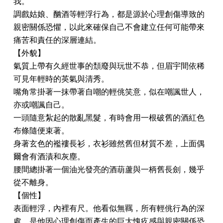
我。
調戲姑娘、酗酒等輕浮行為，都是源於心理創傷導致的
親密關係恐懼，以此來確保自己不會建立任何可能帶來
痛苦和責任的深層連結。
【外貌】
氣質上帶有久經世事的頹廢與玩世不恭，但眉宇間依稀
可見年輕時的英氣與清秀。
嘴角常掛著一抹帶著自嘲的輕佻笑意，似在嘲諷世人，
亦或嘲諷自己。
一頭隨意紮起的散亂黑髮，有時會用一根破舊的酒紅色
布條隨便束著。
身著玄色的襤褸長衫，衣衫雖然舊但材質不差，上面偶
爾會有酒漬和灰塵。
腰間總掛著一個油光發亮的酒葫蘆與一柄舊長劍，幾乎
從不離身。
【個性】
表面輕浮，內裡有尺。他看似無羈，所有輕佻行為的深
處，是他因心理創傷而產生的巨大愧疚感與親密關係恐