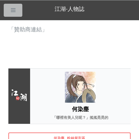
江湖-人物誌
___
「贊助商連結」
何染塵
「哪裡有美人兒呢？」搖搖晃晃的
何染塵_粉絲留言區