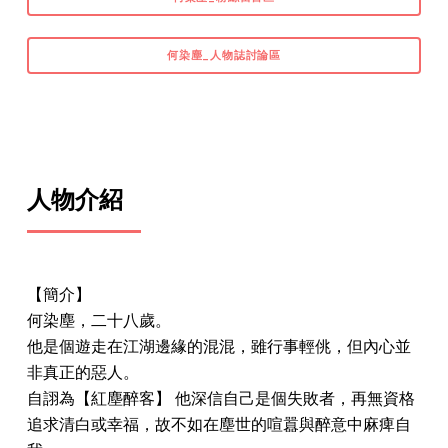
何染塵_人物誌討論區
人物介紹
【簡介】
何染塵，二十八歲。
他是個遊走在江湖邊緣的混混，雖行事輕佻，但內心並
非真正的惡人。
自詡為【紅塵醉客】 他深信自己是個失敗者，再無資格
追求清白或幸福，故不如在塵世的喧囂與醉意中麻痺自