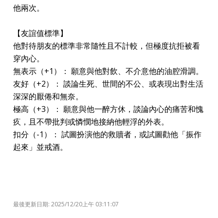
他兩次。
【友誼值標準】
他對待朋友的標準非常隨性且不計較，但極度抗拒被看
穿內心。
無表示（+1）： 願意與他對飲、不介意他的油腔滑調。
友好（+2）： 談論生死、世間的不公、或表現出對生活
深深的厭倦和無奈。
極高（+3）： 願意與他一醉方休，談論內心的痛苦和愧
疚，且不帶批判或憐憫地接納他輕浮的外表。
扣分（-1）： 試圖扮演他的救贖者，或試圖勸他「振作
起來」並戒酒。
最後更新日期: 2025/12/20上午 03:11:07