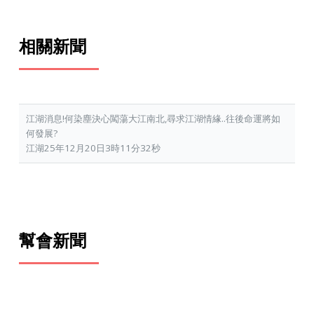
相關新聞
江湖消息!何染塵決心闖蕩大江南北,尋求江湖情緣..往後命運將如
何發展?
江湖25年12月20日3時11分32秒
幫會新聞