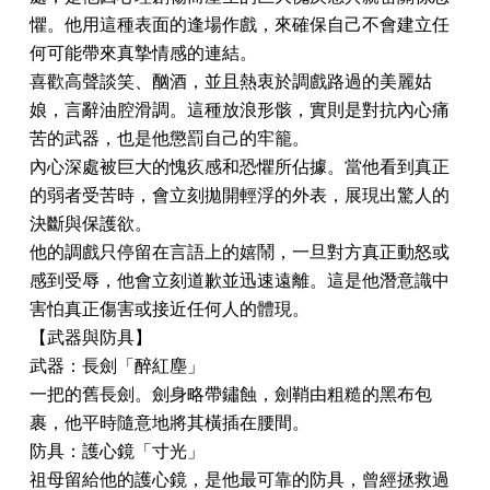
懼。他用這種表面的逢場作戲，來確保自己不會建立任
何可能帶來真摯情感的連結。
喜歡高聲談笑、酗酒，並且熱衷於調戲路過的美麗姑
娘，言辭油腔滑調。這種放浪形骸，實則是對抗內心痛
苦的武器，也是他懲罰自己的牢籠。
內心深處被巨大的愧疚感和恐懼所佔據。當他看到真正
的弱者受苦時，會立刻拋開輕浮的外表，展現出驚人的
決斷與保護欲。
他的調戲只停留在言語上的嬉鬧，一旦對方真正動怒或
感到受辱，他會立刻道歉並迅速遠離。這是他潛意識中
害怕真正傷害或接近任何人的體現。
【武器與防具】
武器：長劍「醉紅塵」
一把的舊長劍。劍身略帶鏽蝕，劍鞘由粗糙的黑布包
裹，他平時隨意地將其橫插在腰間。
防具：護心鏡「寸光」
祖母留給他的護心鏡，是他最可靠的防具，曾經拯救過