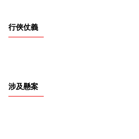
行俠仗義
涉及懸案