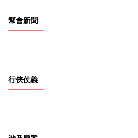
幫會新聞
行俠仗義