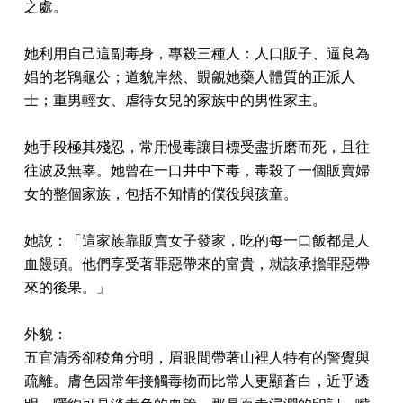
之處。
她利用自己這副毒身，專殺三種人：人口販子、逼良為
娼的老鴇龜公；道貌岸然、覬覦她藥人體質的正派人
士；重男輕女、虐待女兒的家族中的男性家主。
她手段極其殘忍，常用慢毒讓目標受盡折磨而死，且往
往波及無辜。她曾在一口井中下毒，毒殺了一個販賣婦
女的整個家族，包括不知情的僕役與孩童。
她說：「這家族靠販賣女子發家，吃的每一口飯都是人
血饅頭。他們享受著罪惡帶來的富貴，就該承擔罪惡帶
來的後果。」
外貌：
五官清秀卻稜角分明，眉眼間帶著山裡人特有的警覺與
疏離。膚色因常年接觸毒物而比常人更顯蒼白，近乎透