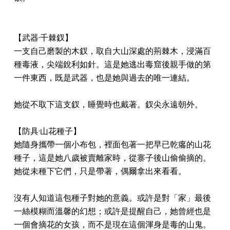
【武器·千棘釵】
一支自己磨製的木釵，取自大山深處的荊棘木，浸滿百
種毒液，尖端銳利如針。這是她逃出毒窟後親手做的第
一件東西，既是武器，也是她與過去的唯一連結。
她從不取下這支釵，睡覺時也戴著。釵尖永遠朝外。
【防具·山花種子】
她隨身攜帶一個小布包，裡面包著一把早已乾癟的山花
種子，這是她八歲被賣離家時，從寨子後山偷偷摘的。
她從未種下它們，只是帶著，偶爾拿出來看看。
沒有人知道這包種子對她的意義。或許是對「家」最後
一絲模糊而溫馨的幻想；或許是提醒自己，她曾經也是
一個會摘花的女孩，而不是現在這個渾身是毒的山鬼。