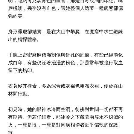
明，隱約可見淡青色的血管，那是百毒浸潤的印記。嘴
唇極淡，幾乎沒有血色，讓她整個人透著一種病態卻倔
強的美。
身形纖瘦卻結實，是在大山中攀爬、在魔窟中求生鍛鍊
出的精悍體格。
手腕上密密麻麻佈滿割傷與針孔的疤痕，有些已經淡化
成白印，有些仍泛著淺淺的粉色，那是常年被強行取血
留下的烙印。
衣著極其樸素，多為深青或灰褐色粗布衣裙，便於在山
林間行動。
初見時，她的眼神冰冷而空洞，彷彿對世間一切都不再
有期待。但若仔細看，那冰冷之下藏著兩簇永不熄滅的
火，一簇是恨，一簇是對同病相憐者近乎偏執的保護
欲。