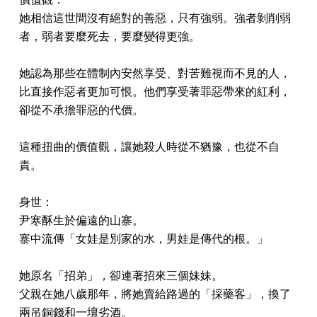
她相信這世間沒有絕對的善惡，只有強弱。強者剝削弱
者，弱者要麼死去，要麼變得更強。
她認為那些在體制內安然享受、對苦難視而不見的人，
比直接作惡者更加可恨。他們享受著罪惡帶來的紅利，
卻從不承擔罪惡的代價。
這種扭曲的價值觀，讓她殺人時從不猶豫，也從不自
責。
身世：
尹寒酥生於偏遠的山寨。
寨中流傳「女娃是別家的水，男娃是傳代的根。」
她原名「招弟」，卻連著招來三個妹妹。
父親在她八歲那年，將她賣給路過的「採藥客」，換了
兩吊銅錢和一壇劣酒。