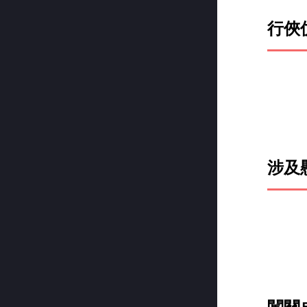
行俠
涉及
闖關