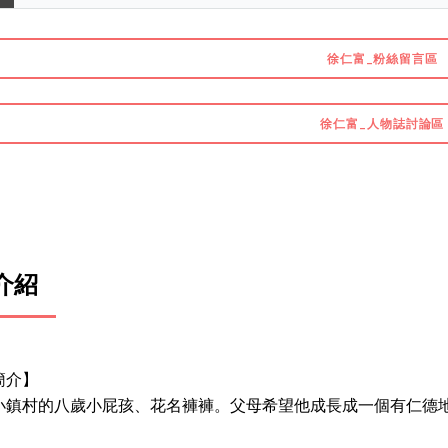
徐仁富_粉絲留言區
徐仁富_人物誌討論區
介紹
簡介】
小鎮村的八歲小屁孩、花名褲褲。父母希望他成長成一個有仁德地賺