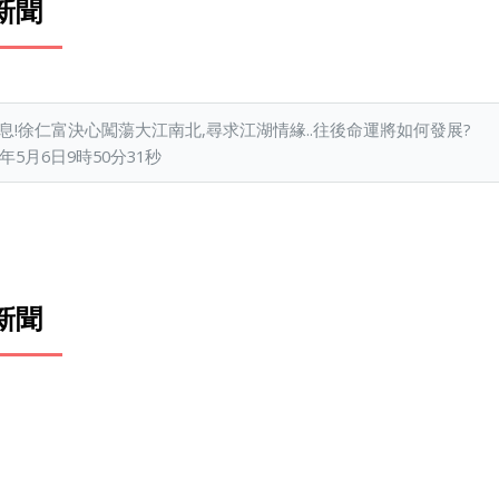
新聞
息!徐仁富決心闖蕩大江南北,尋求江湖情緣..往後命運將如何發展?
年5月6日9時50分31秒
新聞