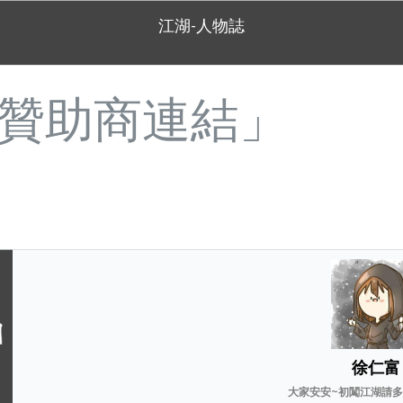
江湖-人物誌
贊助商連結」
徐仁富
大家安安~初闖江湖請多多