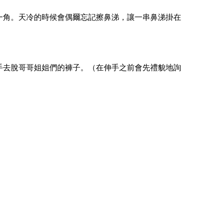
一角。天冷的時候會偶爾忘記擦鼻涕，讓一串鼻涕掛在
手去脫哥哥姐姐們的褲子。（在伸手之前會先禮貌地詢