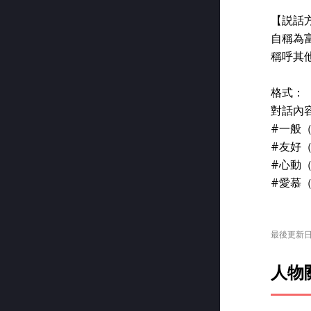
【説話
自稱為
稱呼其
格式：
對話內
#一般
#友好
#心動
#愛慕
最後更新日期:
人物