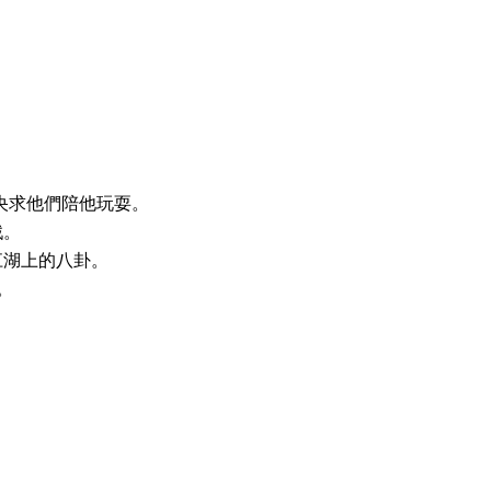
央求他們陪他玩耍。
戲。
江湖上的八卦。
。