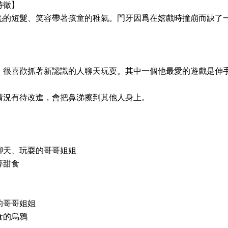
特徵】
亮的短髮、笑容帶著孩童的稚氣。門牙因爲在嬉戲時撞崩而缺了
】
，很喜歡抓著新認識的人聊天玩耍。其中一個他最愛的遊戲是伸
情況有待改進，會把鼻涕擦到其他人身上。
】
聊天、玩耍的哥哥姐姐
等甜食
的哥哥姐姐
食的烏鴉