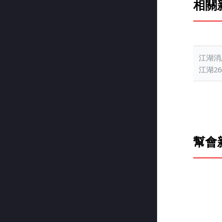
相關
江湖消
江湖26
幫會