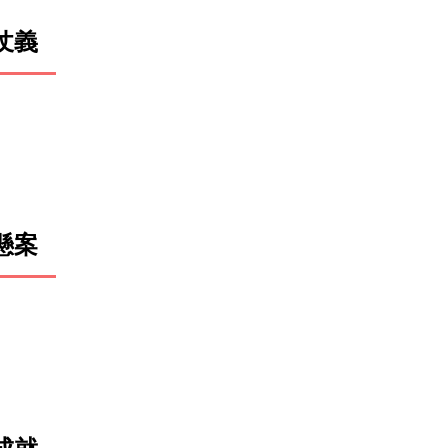
仗義
懸案
成就