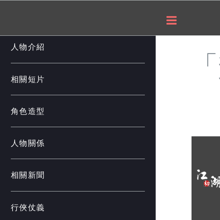
___
人物介紹
「
相關短片
角色造型
人物關係
相關新聞
行俠仗義