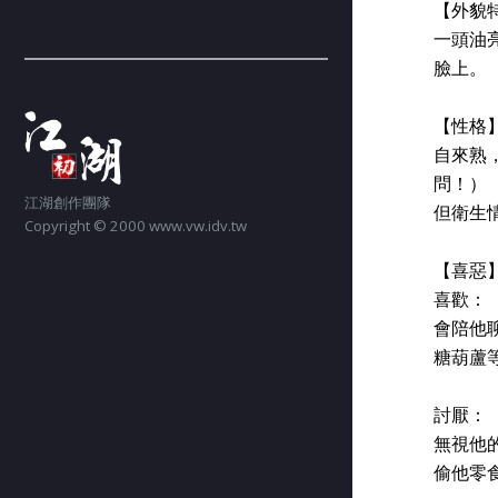
【外貌
一頭油
臉上。
【性格
自來熟
問！）
江湖創作團隊
但衛生
Copyright © 2000 www.vw.idv.tw
【喜惡
喜歡：
會陪他
糖葫蘆
討厭：
無視他
偷他零