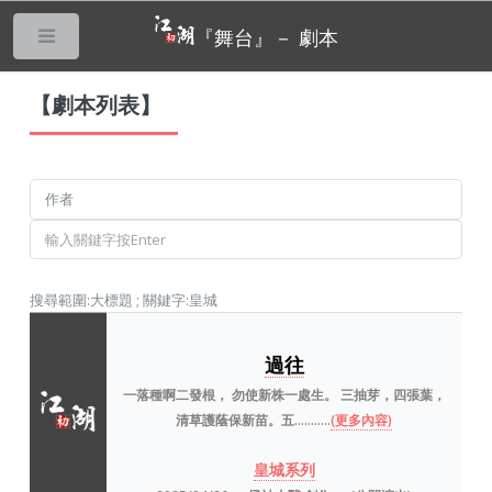
『舞台』－ 劇本
___
【劇本列表】
搜尋範圍:大標題 ; 關鍵字:皇城
過往
一落種啊二發根， 勿使新株一處生。 三抽芽，四張葉，
清草護蔭保新苗。五…….....
(更多內容)
皇城系列