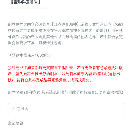
【劇本創作】
劇本創作之內容必須符合【江湖原創精神】定義，並符合江湖RPG網
站現有之世界觀架構或是在符合基本精神不牴觸之下而加以利用來延
伸創作，請勿帶入現實其他作品而形成模仿他人之作，若不符合規定
則會被要求下架，且視情況懲處。
刊登劇本需耗用1000戲份
預計完成江湖首部野史實體書出版計畫，若野史筆者有意願簽約出版
者，請先於舞台推出您的劇本，並於劇本前導內容末端註明(意願出
版)，待舞台劇本完成後再完整彙整，撰寫成野史。
劇本名稱 (創作之後,只有該原創者能用此名稱持續創出更多章節標題)
章節標題