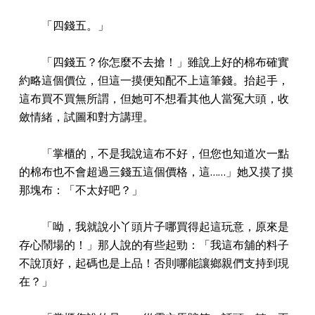
「四錢五。」
「四錢五？你怎麼不去搶！」雖說上好的棉布確實
約略這個價位，但這一摸便知配不上這筆錢。抬起手，
這布買不買無所謂，但她可不想看其他人當冤大頭，收
斂情緒，試圖和對方講理。
「掌櫃的，不是我說這布不好，但您也知道次一點
的棉布也不會超過三錢五這個價格，這……」她又摸了摸
那塊布：「不太好吧？」
「呦，我就說小丫頭片子哪買得起這玩意，原來是
存心鬧場的！」那人說的有些起勁：「我這布舖的料子
不說頂好，起碼也是上品！否則哪能讓鄉親們支持到現
在？」