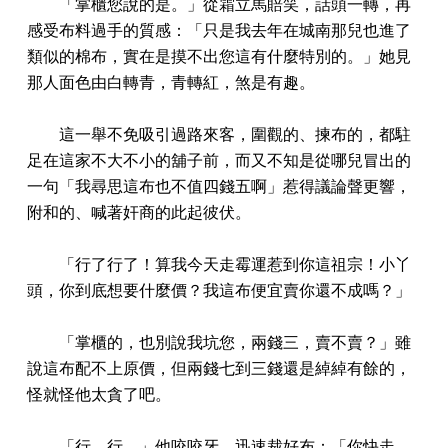
「掌櫃您說的是。」從霜立馬賠笑，話頭一轉，再
感受布料過手的質感：「只是我去年在城南那兒也進了
類似的棉布，實在是摸不出您這有什麼特別的。」她見
那人面色由白轉青，青轉紅，煞是有趣。
這一舉不免吸引過路來客，圍觀的、揀布的，都駐
足在這家不大不小的舖子前，而又不知是從哪兒冒出的
一句「我尋思這布也不值四錢五啊」惹得議論聲更響，
附和的、喊著奸商的此起彼伏。
「行了行了！算我今天走霉運惹到你這祖宗！小丫
頭，你到底想要什麼價？我這布便宜賣你還不成嗎？」
「掌櫃的，也別說我坑您，兩錢三，賣不賣？」雖
說這布配不上原價，但兩錢七到三錢還是綽綽有餘的，
怪就怪他太貪了吧。
「行，行。」他咬咬牙，迅速裁好布：「你快走