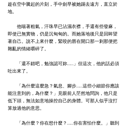
趁在空中騰起的片刻，手中劍早被她踢去遠方，直立於
地。
他喘著粗氣，汗珠早已沾濕衣襟，手還有些發麻，
即使已無實物，仍是沉甸甸的。而她落地後只是回眸望
著自己。說不上來什麼，緊咬的唇在開口那一剎那便把
雜亂的情緒嚼碎了。
「還不錯吧，勉強認可妳……」但這次，他的話必須
吐出來了。
「為什麼這麼急？氣息、腳步……這些小細節你應該
能注意到的，為什麼？」見眼前人茫然地問詢，他只是
低下頭，無法如意地操控自己的身體。可那人似乎沒打
算放過他的意思。
「為什麼？你在想什麼？……你在害怕什麼。」聽到