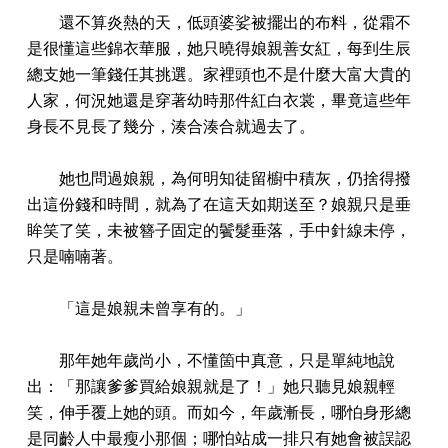
還不算炎熱的天，低頭婆娑被擺出的布料，從霜不
是很懂這些錦衣華服，她只曉得娘親善女紅，每到生辰
總支她一筆錢任其挑選。家裡頭也不是什麼大富大貴的
人家，何況她還是穿著幼時那件紅白衣裳，畢竟這些年
身長不見長了幾分，湊合湊合就過去了。
她也問過娘親，為何明知徒留櫥中積灰，仍捨得撥
出這份錢和時間，就為了在這天如期送至？娘親只是垂
眸笑了笑，未被簪子固定的鬢髮垂落，手中針線未停，
只是喃喃著。
「這是娘親未曾享有的。」
那年她年歲尚小，不懂箇中真意，只是單純地說
出：「那讓爹爹買給娘親就是了！」她只聽見娘親輕
笑，伸手覆上她的頭。而如今，年歲漸長，哪怕身形總
是同齡人中最瘦小那個；哪怕站成一排只有她會被誤認