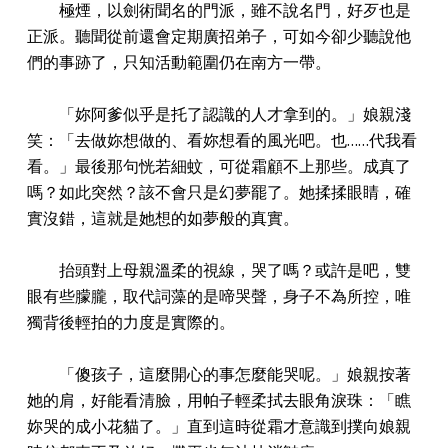
極煙，以劍術聞名的門派，雖不說名門，好歹也是
正派。聽聞從前還會定期廣招弟子，可如今卻少聽說他
們的事跡了，只知活動範圍仍在南方一帶。
「妳阿爹似乎是托了認識的人才拿到的。」娘親淺
笑：「去做妳想做的、看妳想看的風光吧。也……代我看
看。」最後那句恍若細蚊，可從霜顧不上那些。成真了
嗎？如此突然？該不會只是幻夢罷了。她揉揉眼睛，確
實沒錯，這就是她想的如夢般的真實。
抬頭對上母親溫柔的視線，哭了嗎？或許是吧，雙
眼有些朦朧，取代詞藻的是啼哭聲，身子不為所控，唯
獨背後輕拍的力度是實際的。
「傻孩子，這麼開心的事怎麼能哭呢。」娘親按著
她的肩，好能看清臉，用帕子輕柔拭去眼角淚珠：「瞧
妳哭的成小花貓了。」直到這時從霜才意識到撲向娘親