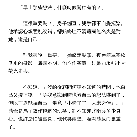
「早上那些想法，什麼時候開始有的？」
「這很重要嗎？」身子繃直，雙手卻不自覺握緊。
他承認心煩意亂沒錯，卻始終理不清這團無名火是對
她，還是自己？
「對我來說，重要。」她堅定點頭。夜色籠罩寧松
低垂的身影，晦暗不明。他不作答覆，只是向著那小片
螢光走去。
「不知道。」沒給從霜問何謂不知道的時間，他自
己又接下說：「等我意識到時也被自己的想法嚇到了，
但以前還能騙自己，畢竟『小時了了，大未必佳』。」
感覺是為了故作輕鬆的玩笑，卻不知趁此暗渡多少真
心。也許是怕被當真，他乾笑兩聲。濕悶感反而更重
了。