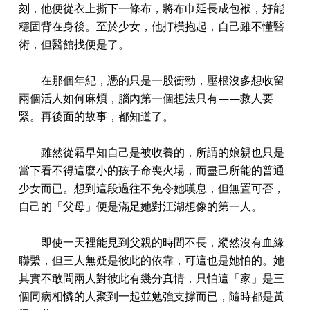
刻，他便從衣上撕下一條布，將布巾延長成包袱，好能
穩固背在身後。至於少女，他打橫抱起，自己雖不懂醫
術，但醫館找便是了。
在那個年紀，憑的只是一股衝勁，壓根沒多想收留
兩個活人如何麻煩，腦內第一個想法只有——救人要
緊。再後面的故事，都知道了。
雖然從霜早知自己是被收養的，所謂的娘親也只是
當下看不得這麼小的孩子命喪火場，而盡己所能的普通
少女而已。想到這段過往不免令她嘆息，但無置可否，
自己的「父母」便是滿足她對江湖想像的第一人。
即使一天裡能見到父親的時間不長，縱然沒有血緣
聯繫，但三人無疑是彼此的依靠，可這也是她怕的。她
其實不敢問兩人對彼此有幾分真情，只怕這「家」是三
個同病相憐的人聚到一起並勉強支撐而已，隨時都是黃