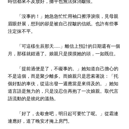
時信都來不及放好，攤平也無法抹消皺痕。
「沒事的！」她急急忙忙用袖口擦淨淚痕，見母親
眉眼舒展，想到的卻是被自己捏皺的信紙。也許有些事
注定抹不平。
「可這樣生辰那天……」離信上預計的日期還有一個
月，那樣就錯過了。娘親只是摸摸她的頭，一如既往。
「提前過便是了，不礙事的。」她知道自己擔心的
不是這個，而是聚少離多。而娘親只是思索著說：「托
個好點的車伕，從這出發一週應當是來得及的。」她知
道言語是無力的，只是沒忍住再抱了一次娘親。取代言
語流動的是彼此的溫熱。
「好了，去歇會吧，明日起可要忙了呢。」從霜連
連應好，道了晚安才掩上房門。