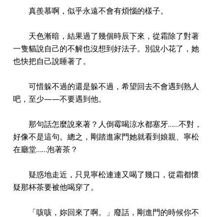
真羨慕啊，似乎永遠不會有煩惱的樣子。
天色漸暗，結果過了幾個時辰下來，從霜除了對著
一隻貓說自己的不解也沒想到好法子。別說小花了，她
也快把自己說睡著了。
可惜躲不過的還是躲不過，希望回去不會遇到熟人
吧，至少——不要遇到他。
那句話怎麼說來著？人倒霉喝涼水都塞牙……不對，
好像不是這句。總之，剛踏進家門她就看到娘親、寧松
在廳堂……泡著茶？
疑惑地走近，只見寧松連連又喝了幾口，從霜都懷
疑那杯茶要被他喝穿了。
「咳咳，妳回來了啊。」廢話，剛進門的時候你不