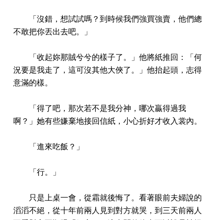
「沒錯，想試試嗎？到時候我們強買強賣，他們總
不敢把你丟出去吧。」
「收起妳那賊兮兮的樣子了。」他將紙推回：「何
況要是我走了，這可沒其他大俠了。」他抬起頭，志得
意滿的樣。
「得了吧，那次若不是我分神，哪次贏得過我
啊？」她有些嫌棄地接回信紙，小心折好才收入裳內。
「進來吃飯？」
「行。」
只是上桌一會，從霜就後悔了。看著眼前夫婦說的
滔滔不絕，從十年前兩人見到對方就哭，到三天前兩人