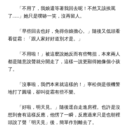
「不用了，我娘還等著我回去呢！不然又該挨罵
了……」她只是噗哧一笑，沒再留人。
「早些回去也好，免得你娘擔心。」隨後又低頭看
看從霜：「跟人家好好道別才是。」
「不用啦！」被這麼說她反而有些彆扭，本來兩人
都是隨意說聲就分開走了，這樣一說更顯得她像個小孩
了。
「沒事啦，我們本來就這樣的！」寧松倒是很機警
地打了圓場，卻叫從霜有些不樂。
「好啦，明天見。」隨後逕自走進房裡。也許是沒
想到會有這樣反應，他愣了一瞬，反應過來只是也朝裡
頭說了聲「明天見」後，簡單作別離去了。