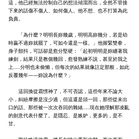
這，他已經無法控制自己的想法傾瀉而出，全然不管接
下來的話傷不傷人、如何傷人。他不想、也不打算為此
負責。
「為什麼？明明長妳幾歲，明明高妳幾分，若是幼
時贏不過妳就罷了，可如今還是一樣。」他握緊雙拳，
身子顫抖，可話卻是愈分堅硬：「起初明明是妳纏著我
練劍，結果只是教個幾回，愈發熟練不說，甚至於我之
上……分明也未偷懶，但每次的結果就像註定那般，如此
反覆幾年——妳說為什麼？」
這回換從霜愣神了，不可否認，這些年來不論大
小，糾紛摩擦是沒少過，但這還是頭一回，那些從未出
口的話、那些被一次次吞回的雜緒……現在她理解那凌亂
的劍意代表什麼了。是隱忍、是嫉妒，更多的，是不
甘。