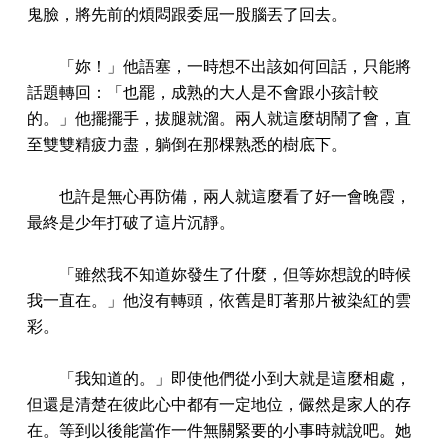
鬼臉，將先前的煩悶跟委屈一股腦丟了回去。
「妳！」他語塞，一時想不出該如何回話，只能將
話題轉回：「也罷，成熟的大人是不會跟小孩計較
的。」他擺擺手，拔腿就溜。兩人就這麼胡鬧了會，直
至雙雙精疲力盡，躺倒在那棵熟悉的樹底下。
也許是無心再防備，兩人就這麼看了好一會晚霞，
最終是少年打破了這片沉靜。
「雖然我不知道妳發生了什麼，但等妳想說的時候
我一直在。」他沒有轉頭，依舊是盯著那片被染紅的雲
彩。
「我知道的。」即使他們從小到大就是這麼相處，
但還是清楚在彼此心中都有一定地位，儼然是家人的存
在。等到以後能當作一件無關緊要的小事時就說吧。她