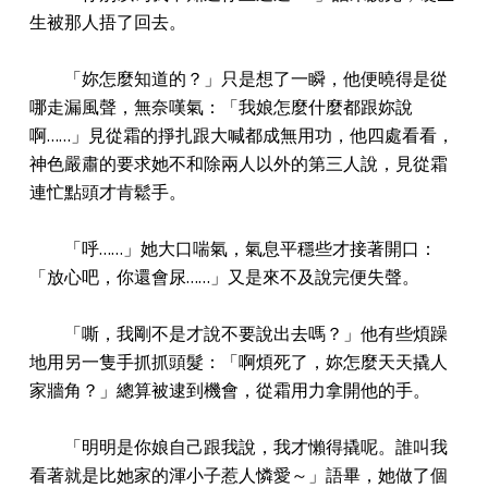
生被那人捂了回去。
「妳怎麼知道的？」只是想了一瞬，他便曉得是從
哪走漏風聲，無奈嘆氣：「我娘怎麼什麼都跟妳說
啊……」見從霜的掙扎跟大喊都成無用功，他四處看看，
神色嚴肅的要求她不和除兩人以外的第三人說，見從霜
連忙點頭才肯鬆手。
「呼……」她大口喘氣，氣息平穩些才接著開口：
「放心吧，你還會尿……」又是來不及說完便失聲。
「嘶，我剛不是才說不要說出去嗎？」他有些煩躁
地用另一隻手抓抓頭髮：「啊煩死了，妳怎麼天天撬人
家牆角？」總算被逮到機會，從霜用力拿開他的手。
「明明是你娘自己跟我說，我才懶得撬呢。誰叫我
看著就是比她家的渾小子惹人憐愛～」語畢，她做了個