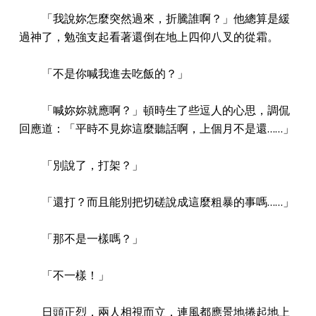
「我說妳怎麼突然過來，折騰誰啊？」他總算是緩
過神了，勉強支起看著還倒在地上四仰八叉的從霜。
「不是你喊我進去吃飯的？」
「喊妳妳就應啊？」頓時生了些逗人的心思，調侃
回應道：「平時不見妳這麼聽話啊，上個月不是還……」
「別說了，打架？」
「還打？而且能別把切磋說成這麼粗暴的事嗎……」
「那不是一樣嗎？」
「不一樣！」
日頭正烈，兩人相視而立，連風都應景地捲起地上