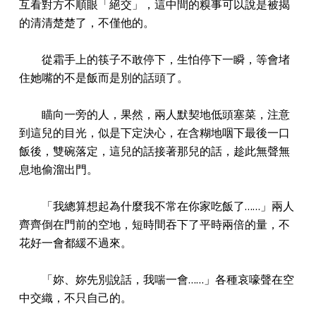
互看對方不順眼「絕交」，這中間的糗事可以說是被揭
的清清楚楚了，不僅他的。
從霜手上的筷子不敢停下，生怕停下一瞬，等會堵
住她嘴的不是飯而是別的話頭了。
瞄向一旁的人，果然，兩人默契地低頭塞菜，注意
到這兒的目光，似是下定決心，在含糊地咽下最後一口
飯後，雙碗落定，這兒的話接著那兒的話，趁此無聲無
息地偷溜出門。
「我總算想起為什麼我不常在你家吃飯了……」兩人
齊齊倒在門前的空地，短時間吞下了平時兩倍的量，不
花好一會都緩不過來。
「妳、妳先別說話，我喘一會……」各種哀嚎聲在空
中交織，不只自己的。