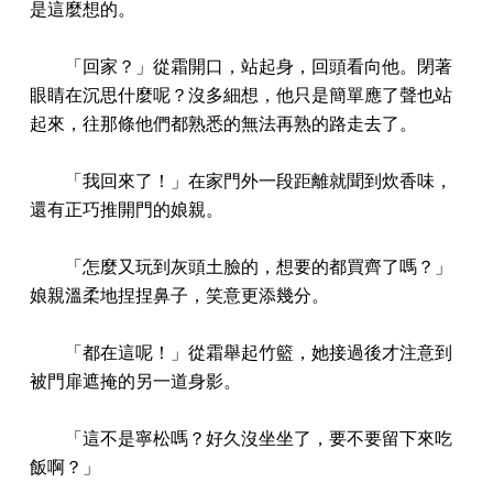
是這麼想的。
「回家？」從霜開口，站起身，回頭看向他。閉著
眼睛在沉思什麼呢？沒多細想，他只是簡單應了聲也站
起來，往那條他們都熟悉的無法再熟的路走去了。
「我回來了！」在家門外一段距離就聞到炊香味，
還有正巧推開門的娘親。
「怎麼又玩到灰頭土臉的，想要的都買齊了嗎？」
娘親溫柔地捏捏鼻子，笑意更添幾分。
「都在這呢！」從霜舉起竹籃，她接過後才注意到
被門扉遮掩的另一道身影。
「這不是寧松嗎？好久沒坐坐了，要不要留下來吃
飯啊？」