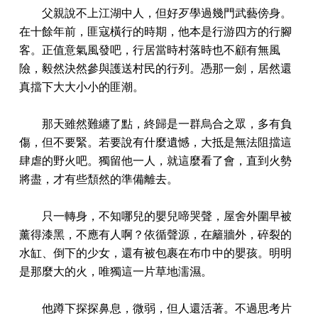
父親說不上江湖中人，但好歹學過幾門武藝傍身。
在十餘年前，匪寇橫行的時期，他本是行游四方的行腳
客。正值意氣風發吧，行居當時村落時也不顧有無風
險，毅然決然參與護送村民的行列。憑那一劍，居然還
真擋下大大小小的匪潮。
那天雖然難纏了點，終歸是一群烏合之眾，多有負
傷，但不要緊。若要說有什麼遺憾，大抵是無法阻擋這
肆虐的野火吧。獨留他一人，就這麼看了會，直到火勢
將盡，才有些頹然的準備離去。
只一轉身，不知哪兒的嬰兒啼哭聲，屋舍外圍早被
薰得漆黑，不應有人啊？依循聲源，在籬牆外，碎裂的
水缸、倒下的少女，還有被包裹在布巾中的嬰孩。明明
是那麼大的火，唯獨這一片草地濡濕。
他蹲下探探鼻息，微弱，但人還活著。不過思考片