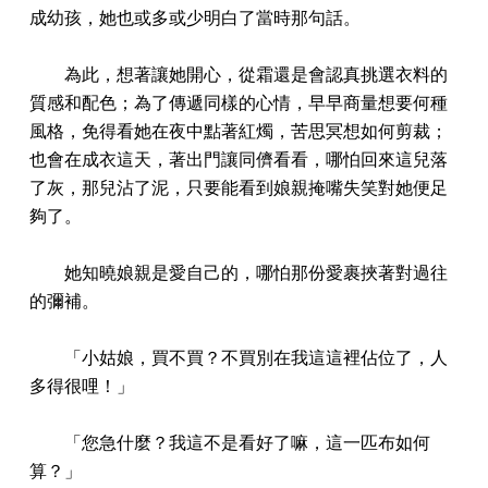
成幼孩，她也或多或少明白了當時那句話。
為此，想著讓她開心，從霜還是會認真挑選衣料的
質感和配色；為了傳遞同樣的心情，早早商量想要何種
風格，免得看她在夜中點著紅燭，苦思冥想如何剪裁；
也會在成衣這天，著出門讓同儕看看，哪怕回來這兒落
了灰，那兒沾了泥，只要能看到娘親掩嘴失笑對她便足
夠了。
她知曉娘親是愛自己的，哪怕那份愛裹挾著對過往
的彌補。
「小姑娘，買不買？不買別在我這這裡佔位了，人
多得很哩！」
「您急什麼？我這不是看好了嘛，這一匹布如何
算？」