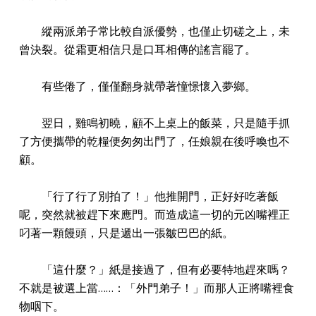
縱兩派弟子常比較自派優勢，也僅止切磋之上，未
曾決裂。從霜更相信只是口耳相傳的謠言罷了。
有些倦了，僅僅翻身就帶著憧憬懷入夢鄉。
翌日，雞鳴初曉，顧不上桌上的飯菜，只是隨手抓
了方便攜帶的乾糧便匆匆出門了，任娘親在後呼喚也不
顧。
「行了行了別拍了！」他推開門，正好好吃著飯
呢，突然就被趕下來應門。而造成這一切的元凶嘴裡正
叼著一顆饅頭，只是遞出一張皺巴巴的紙。
「這什麼？」紙是接過了，但有必要特地趕來嗎？
不就是被選上當……：「外門弟子！」而那人正將嘴裡食
物咽下。