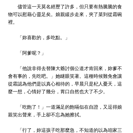
儘管這一天莫名經歷了許多，但只要有熱騰騰的食
物可以慰藉心靈足矣。娘親緩步走來，夾了菜到從霜碗
裡。
「妳喜歡的，多吃點。」
「阿爹呢？」
「他說非得去替陳大爺討個公道才肯回來，妳爹不
會有事的，先吃吧。」她瞇眼笑著。這種時候難免會讓
從霜認為他們是以真心相待的，早晨只是杞人憂天，這
麼一想，心情好了幾分，胃口自然也大了不少。
「吃飽了！」一道滿足的飽嗝似在自證，又逗得娘
親笑出聲來，手上卻不忘為她擦拭。
「行了，妳這孩子吃那麼急，不知道的以為咱家三