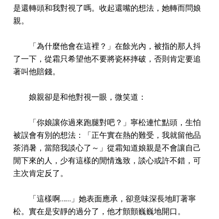
是還轉頭和我對視了嗎。收起還嘴的想法，她轉而問娘
親。
「為什麼他會在這裡？」在餘光內，被指的那人抖
了一下，從霜只希望他不要將瓷杯摔破，否則肯定要追
著叫他賠錢。
娘親卻是和他對視一眼，微笑道：
「你娘讓你過來跑腿對吧？」寧松連忙點頭，生怕
被誤會有別的想法：「正午實在熱的難受，我就留他品
茶消暑，當陪我談心了～」從霜知道娘親是不會讓自己
閒下來的人，少有這樣的閒情逸致，談心或許不錯，可
主次肯定反了。
「這樣啊……」她表面應承，卻意味深長地盯著寧
松。實在是安靜的過分了，他才顫顫巍巍地開口。