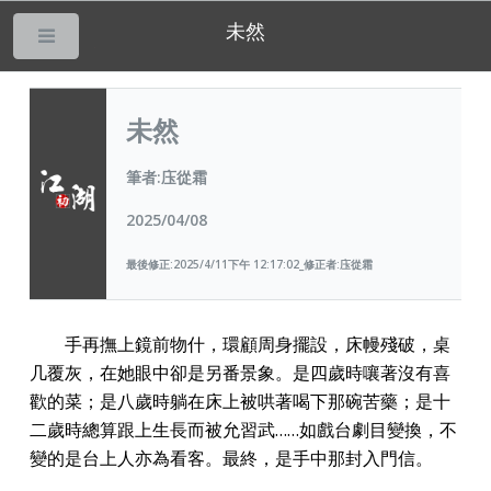
未然
___
未然
筆者:庒從霜
2025/04/08
最後修正:2025/4/11下午 12:17:02_修正者:庒從霜
手再撫上鏡前物什，環顧周身擺設，床幔殘破，桌
几覆灰，在她眼中卻是另番景象。是四歲時嚷著沒有喜
歡的菜；是八歲時躺在床上被哄著喝下那碗苦藥；是十
二歲時總算跟上生長而被允習武……如戲台劇目變換，不
變的是台上人亦為看客。最終，是手中那封入門信。