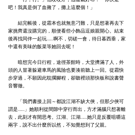
吧！我真是倒了血黴了，攤上這麼個！」
結完帳後，從霜本也就無意刁難，只是想著再去下
家挑齊還沒購完的，順便看些小飾品逗娘親開心。結束
後再找同伴一起玩……啊不，切磋一會，待日暮西垂，家
中還有美味的飯菜等她回去呢！
暗想完今日行程，途徑茶館時，大堂擠滿了人，外
頭的人冒著躲避車馬的風險也要湊前聽上一回。從霜快
步穿過，不願因此耽擱腳程，卻聽裡頭那快板和說書聲
音響徹。
「我們書接上回～都說江湖不缺大俠，但那少俠可
謂是……」她順利從間隙中穿行而出，方才滿腦只想著離
去，此刻才有閒思考。江湖、江湖……她只是反覆咀嚼這
兩字，說不出什麼所以然，不知覺想到了父親。