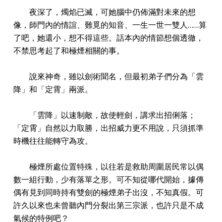
夜深了，燭焰已滅，可她腦中仍佈滿對未來的想
像，師門內的情誼、難覓的知音、一生一世一雙人……算
了吧，她還小，想不得這些。話本內的情節想個透徹，
不禁思考起了和極煙相關的事。
說來神奇，雖以劍術聞名，但最初弟子們分為「雲
降」和「定霄」兩派。
「雲降」以速制敵，故使輕劍，講求出招俐落；
「定霄」自然以力取勝，出招威力更不用說，只須抓準
時機往往能轉守為攻。
極煙所處位置特殊，以往若是救助周圍居民常以偶
數一組行動，少有落單之形。可不知從哪代開始，據傳
偶有見到同時持有雙劍的極煙弟子出沒，不知真假。可
許久以來也未曾聽內門分裂出第三宗派，也許只是不成
氣候的特例吧？