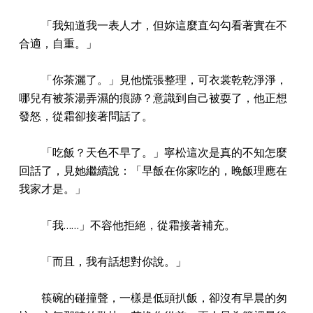
「我知道我一表人才，但妳這麼直勾勾看著實在不
合適，自重。」
「你茶灑了。」見他慌張整理，可衣裳乾乾淨淨，
哪兒有被茶湯弄濕的痕跡？意識到自己被耍了，他正想
發怒，從霜卻接著問話了。
「吃飯？天色不早了。」寧松這次是真的不知怎麼
回話了，見她繼續說：「早飯在你家吃的，晚飯理應在
我家才是。」
「我……」不容他拒絕，從霜接著補充。
「而且，我有話想對你說。」
筷碗的碰撞聲，一樣是低頭扒飯，卻沒有早晨的匆