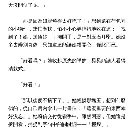
天沒開伙了呢。」
「那是因為娘親燒得太好吃了！」想到還在荷包裡
的小物件，連忙翻找，怕不小心弄掉特地收在這：「找
到了！娘，送給妳。」攤開手，是一對玉石耳墜。她沒
多去辨別真偽，只知道這能讓娘親開心，僅此而已。
「好看嗎？」她收起原先的墜飾，晃晃頭讓人看得
清款式。
「好看！」
「那以後便不摘下了。」她輕摸那塊玉，想到什麼
似的，從自己房內拿出一封書信：「這麼重要的東西幸
好沒忘。」她將信交付從霜手中。雖然困惑，但她還是
拆開看，捕捉到字句中的關鍵詞——「極煙」。