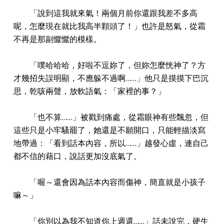
「說到這我就來氣！兩個月前你還跟我差不多高
呢，怎麼現在就比我高半顆頭了！」也許是怒氣，從霜
不再是那副懨懨的模樣。
「噗哈哈哈，好啦不逗妳了，但妳怎麼恍神了？方
才幾招失誤明顯，不應躲不過啊……」他只是摸摸下巴沉
思，乾咳兩聲，放軟語氣：「家裡的事？」
「也不算……」被戳到痛處，從霜眼神有些飄忽，但
這些只是小牢騷罷了，她還是不願開口，只能輕描淡寫
地帶過：「看到話本內容，所以……」越發心虛，連自己
都不信的藉口，說話更加沒底氣了。
「喔～還會因為話本內容而傷神，簡直就是小孩子
嘛～」
「你別以為我不知道你上週還……」話未說完，硬生