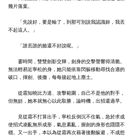
幾片落葉。
「先說好，要是輸了，到那可別說我認識妳，我丟
不起這人。」
「誰丟誰的臉還不好說呢。」
霎時間，雙雙劍影交輝，劍身的交擊聲響得清脆。
無法輕易近寧松的身，她只能依靠閃躲移動尋找合適的
破口，揮劍、後撤，每每揚起地上塵土。
從霜知曉比力道、攻擊範圍，自己不是他的對手，
但無妨，她本就無心以此取勝，論時機，出招還過早。
見從霜不打算出手，寧松反倒沉不住氣，急於求成
使招式凌亂無所成形，氣息紊亂，握劍的身形也隱隱不
穩。又一出手，本以為從霜再次藉著後翻躲避，不成想