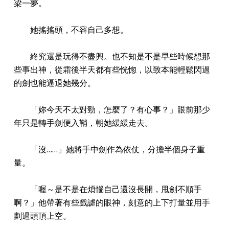
梁一夢。
她搖搖頭，不容自己多想。
終究還是玩得不盡興。也不知是不是早些時候想那
些事出神，從霜後半天都有些恍惚，以致本能輕鬆閃過
的劍也能逼退她幾分。
「妳今天不太對勁，怎麼了？有心事？」眼前那少
年只是轉手劍便入鞘，朝她緩緩走去。
「沒……」她將手中劍作為依仗，分擔半個身子重
量。
「喔～是不是在煩惱自己還沒長開，甩劍不順手
啊？」他帶著有些戲謔的眼神，刻意的上下打量並用手
劃過頭頂上空。