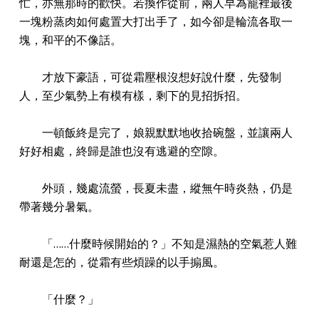
忙，亦無那時的歡快。若換作從前，兩人早為籠裡最後
一塊粉蒸肉如何處置大打出手了，如今卻是輪流各取一
塊，和平的不像話。
才放下豪語，可從霜壓根沒想好說什麼，先發制
人，至少氣勢上有模有樣，剩下的見招拆招。
一頓飯終是完了，娘親默默地收拾碗盤，並讓兩人
好好相處，終歸是誰也沒有逃避的空隙。
外頭，幾處流螢，長夏未盡，縱無午時炎熱，仍是
帶著幾分暑氣。
「……什麼時候開始的？」不知是濕熱的空氣惹人難
耐還是怎的，從霜有些煩躁的以手搧風。
「什麼？」