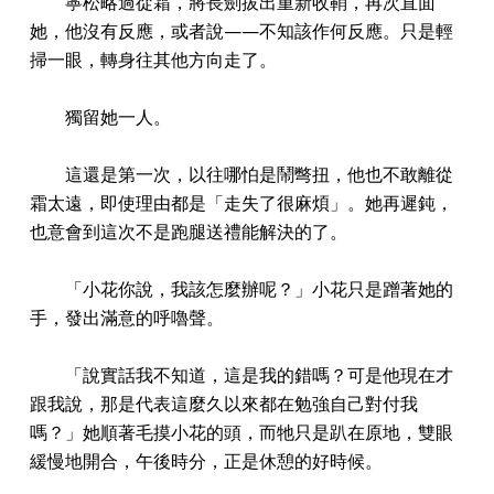
寧松略過從霜，將長劍拔出重新收鞘，再次直面
她，他沒有反應，或者說——不知該作何反應。只是輕
掃一眼，轉身往其他方向走了。
獨留她一人。
這還是第一次，以往哪怕是鬧彆扭，他也不敢離從
霜太遠，即使理由都是「走失了很麻煩」。她再遲鈍，
也意會到這次不是跑腿送禮能解決的了。
「小花你說，我該怎麼辦呢？」小花只是蹭著她的
手，發出滿意的呼嚕聲。
「說實話我不知道，這是我的錯嗎？可是他現在才
跟我說，那是代表這麼久以來都在勉強自己對付我
嗎？」她順著毛摸小花的頭，而牠只是趴在原地，雙眼
緩慢地開合，午後時分，正是休憩的好時候。